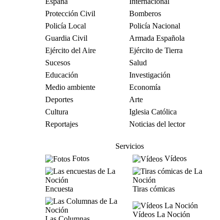
España
Internacional
Protección Civil
Bomberos
Policía Local
Policía Nacional
Guardia Civil
Armada Española
Ejército del Aire
Ejército de Tierra
Sucesos
Salud
Educación
Investigación
Medio ambiente
Economía
Deportes
Arte
Cultura
Iglesia Católica
Reportajes
Noticias del lector
Servicios
Fotos
Vídeos
Encuesta
Tiras cómicas
Vídeos La Noción
Las Columnas