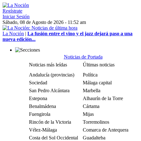
Regístrate
Iniciar Sesión
Sábado, 08 de Agosto de 2026 - 11:52 am
La Noción
|
La fusión entre el vino y el jazz dejará paso a una
nueva edición...
Noticias de Portada
Noticias más leídas
Últimas noticias
Andalucía (provincias)
Política
Sociedad
Málaga capital
San Pedro Alcántara
Marbella
Estepona
Alhaurín de la Torre
Benalmádena
Cártama
Fuengirola
Mijas
Rincón de la Victoria
Torremolinos
Vélez-Málaga
Comarca de Antequera
Costa del Sol Occidental
Guadalteba