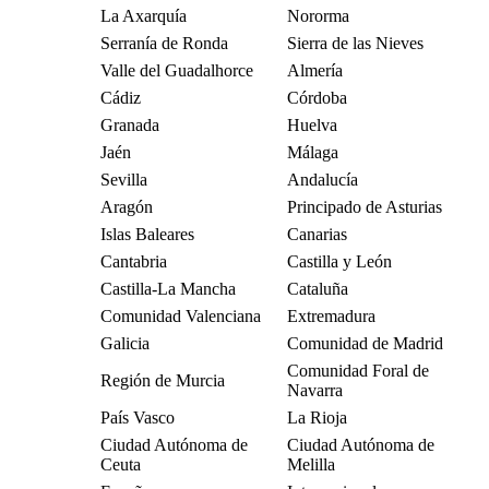
La Axarquía
Nororma
Serranía de Ronda
Sierra de las Nieves
Valle del Guadalhorce
Almería
Cádiz
Córdoba
Granada
Huelva
Jaén
Málaga
Sevilla
Andalucía
Aragón
Principado de Asturias
Islas Baleares
Canarias
Cantabria
Castilla y León
Castilla-La Mancha
Cataluña
Comunidad Valenciana
Extremadura
Galicia
Comunidad de Madrid
Comunidad Foral de
Región de Murcia
Navarra
País Vasco
La Rioja
Ciudad Autónoma de
Ciudad Autónoma de
Ceuta
Melilla