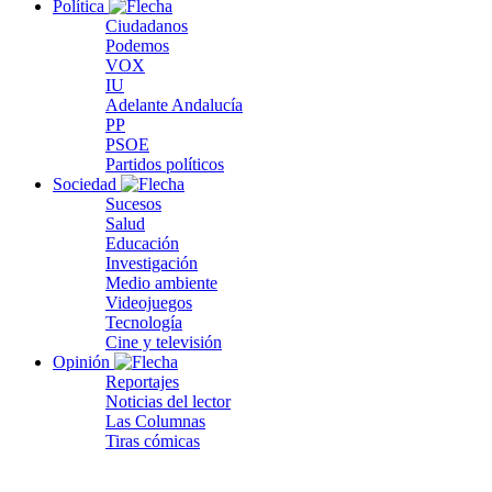
Política
Ciudadanos
Podemos
VOX
IU
Adelante Andalucía
PP
PSOE
Partidos políticos
Sociedad
Sucesos
Salud
Educación
Investigación
Medio ambiente
Videojuegos
Tecnología
Cine y televisión
Opinión
Reportajes
Noticias del lector
Las Columnas
Tiras cómicas