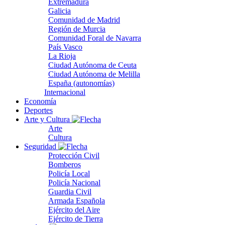
Extremadura
Galicia
Comunidad de Madrid
Región de Murcia
Comunidad Foral de Navarra
País Vasco
La Rioja
Ciudad Autónoma de Ceuta
Ciudad Autónoma de Melilla
España (autonomías)
Internacional
Economía
Deportes
Arte y Cultura
Arte
Cultura
Seguridad
Protección Civil
Bomberos
Policía Local
Policía Nacional
Guardia Civil
Armada Española
Ejército del Aire
Ejército de Tierra