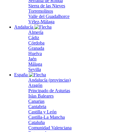
Serranía de Ronda
Sierra de las Nieves
Torremolinos
Valle del Guadalhorce
Vélez-Málaga
Andalucía
Almería
Cádiz
Córdoba
Granada
Huelva
Jaén
Málaga
Sevilla
España
Andalucía (provincias)
Aragón
Principado de Asturias
Islas Baleares
Canarias
Cantabria
Castilla y León
Castilla-La Mancha
Cataluña
Comunidad Valenciana