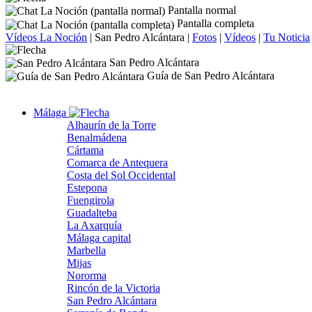
Pantalla normal
Pantalla completa
Vídeos La Noción
|
San Pedro Alcántara
|
Fotos
|
Vídeos
|
Tu Noticia
San Pedro Alcántara
Guía de San Pedro Alcántara
Málaga
Alhaurín de la Torre
Benalmádena
Cártama
Comarca de Antequera
Costa del Sol Occidental
Estepona
Fuengirola
Guadalteba
La Axarquía
Málaga capital
Marbella
Mijas
Nororma
Rincón de la Victoria
San Pedro Alcántara