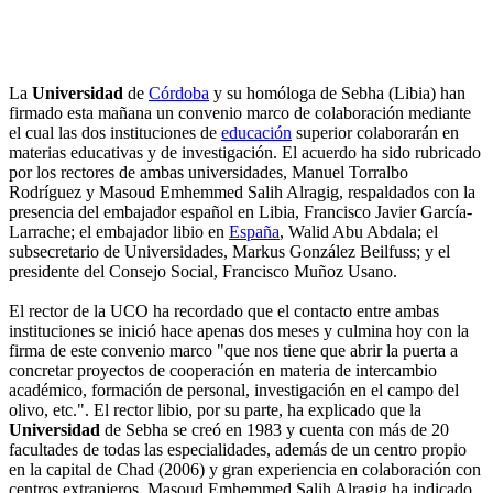
La
Universidad
de
Córdoba
y su homóloga de Sebha (Libia) han
firmado esta mañana un convenio marco de colaboración mediante
el cual las dos instituciones de
educación
superior colaborarán en
materias educativas y de investigación. El acuerdo ha sido rubricado
por los rectores de ambas universidades, Manuel Torralbo
Rodríguez y Masoud Emhemmed Salih Alragig, respaldados con la
presencia del embajador español en Libia, Francisco Javier García-
Larrache; el embajador libio en
España
, Walid Abu Abdala; el
subsecretario de Universidades, Markus González Beilfuss; y el
presidente del Consejo Social, Francisco Muñoz Usano.
El rector de la UCO ha recordado que el contacto entre ambas
instituciones se inició hace apenas dos meses y culmina hoy con la
firma de este convenio marco "que nos tiene que abrir la puerta a
concretar proyectos de cooperación en materia de intercambio
académico, formación de personal, investigación en el campo del
olivo, etc.". El rector libio, por su parte, ha explicado que la
Universidad
de Sebha se creó en 1983 y cuenta con más de 20
facultades de todas las especialidades, además de un centro propio
en la capital de Chad (2006) y gran experiencia en colaboración con
centros extranjeros. Masoud Emhemmed Salih Alragig ha indicado