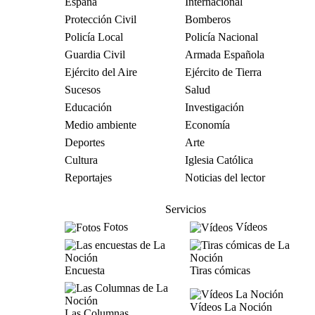
España
Internacional
Protección Civil
Bomberos
Policía Local
Policía Nacional
Guardia Civil
Armada Española
Ejército del Aire
Ejército de Tierra
Sucesos
Salud
Educación
Investigación
Medio ambiente
Economía
Deportes
Arte
Cultura
Iglesia Católica
Reportajes
Noticias del lector
Servicios
Fotos
Vídeos
Encuesta
Tiras cómicas
Vídeos La Noción
Las Columnas