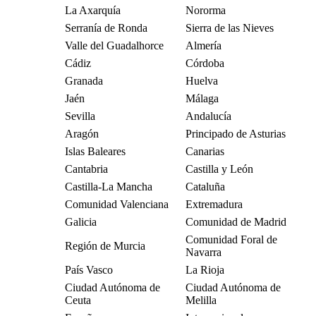
La Axarquía
Nororma
Serranía de Ronda
Sierra de las Nieves
Valle del Guadalhorce
Almería
Cádiz
Córdoba
Granada
Huelva
Jaén
Málaga
Sevilla
Andalucía
Aragón
Principado de Asturias
Islas Baleares
Canarias
Cantabria
Castilla y León
Castilla-La Mancha
Cataluña
Comunidad Valenciana
Extremadura
Galicia
Comunidad de Madrid
Comunidad Foral de
Región de Murcia
Navarra
País Vasco
La Rioja
Ciudad Autónoma de
Ciudad Autónoma de
Ceuta
Melilla