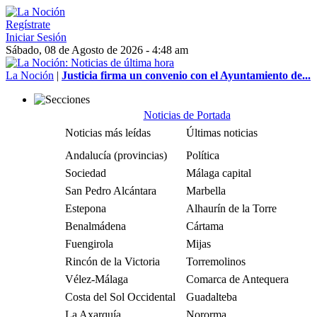
Regístrate
Iniciar Sesión
Sábado, 08 de Agosto de 2026 - 4:48 am
La Noción
|
Justicia firma un convenio con el Ayuntamiento de...
Noticias de Portada
Noticias más leídas
Últimas noticias
Andalucía (provincias)
Política
Sociedad
Málaga capital
San Pedro Alcántara
Marbella
Estepona
Alhaurín de la Torre
Benalmádena
Cártama
Fuengirola
Mijas
Rincón de la Victoria
Torremolinos
Vélez-Málaga
Comarca de Antequera
Costa del Sol Occidental
Guadalteba
La Axarquía
Nororma