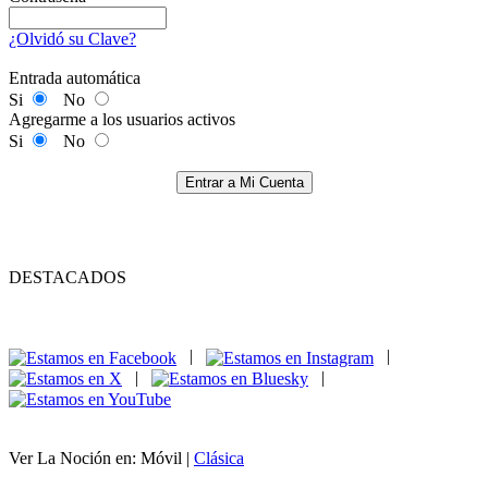
¿Olvidó su Clave?
Entrada automática
Si
No
Agregarme a los usuarios activos
Si
No
Entrar a Mi Cuenta
DESTACADOS
|
|
|
|
Ver La Noción en: Móvil |
Clásica