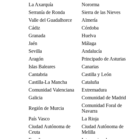
La Axarquía
Nororma
Serranía de Ronda
Sierra de las Nieves
Valle del Guadalhorce
Almería
Cádiz
Córdoba
Granada
Huelva
Jaén
Málaga
Sevilla
Andalucía
Aragón
Principado de Asturias
Islas Baleares
Canarias
Cantabria
Castilla y León
Castilla-La Mancha
Cataluña
Comunidad Valenciana
Extremadura
Galicia
Comunidad de Madrid
Comunidad Foral de
Región de Murcia
Navarra
País Vasco
La Rioja
Ciudad Autónoma de
Ciudad Autónoma de
Ceuta
Melilla