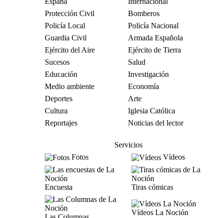
España
Internacional
Protección Civil
Bomberos
Policía Local
Policía Nacional
Guardia Civil
Armada Española
Ejército del Aire
Ejército de Tierra
Sucesos
Salud
Educación
Investigación
Medio ambiente
Economía
Deportes
Arte
Cultura
Iglesia Católica
Reportajes
Noticias del lector
Servicios
Fotos
Vídeos
Encuesta
Tiras cómicas
Vídeos La Noción
Las Columnas