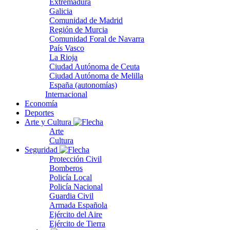
Extremadura
Galicia
Comunidad de Madrid
Región de Murcia
Comunidad Foral de Navarra
País Vasco
La Rioja
Ciudad Autónoma de Ceuta
Ciudad Autónoma de Melilla
España (autonomías)
Internacional
Economía
Deportes
Arte y Cultura
Arte
Cultura
Seguridad
Protección Civil
Bomberos
Policía Local
Policía Nacional
Guardia Civil
Armada Española
Ejército del Aire
Ejército de Tierra