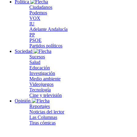
Política
Ciudadanos
Podemos
VOX
IU
Adelante Andalucía
PP
PSOE
Partidos políticos
Sociedad
Sucesos
Salud
Educación
Investigación
Medio ambiente
Videojuegos
Tecnología
Cine y televisión
Opinión
Reportajes
Noticias del lector
Las Columnas
Tiras cómicas