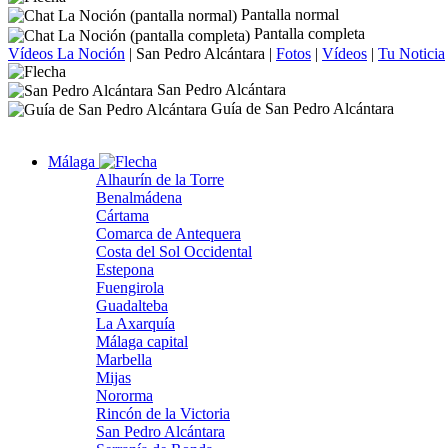
Pantalla normal
Pantalla completa
Vídeos La Noción
|
San Pedro Alcántara
|
Fotos
|
Vídeos
|
Tu Noticia
San Pedro Alcántara
Guía de San Pedro Alcántara
Málaga
Alhaurín de la Torre
Benalmádena
Cártama
Comarca de Antequera
Costa del Sol Occidental
Estepona
Fuengirola
Guadalteba
La Axarquía
Málaga capital
Marbella
Mijas
Nororma
Rincón de la Victoria
San Pedro Alcántara