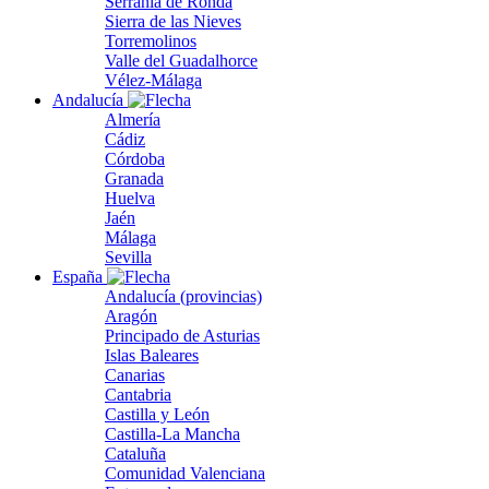
Serranía de Ronda
Sierra de las Nieves
Torremolinos
Valle del Guadalhorce
Vélez-Málaga
Andalucía
Almería
Cádiz
Córdoba
Granada
Huelva
Jaén
Málaga
Sevilla
España
Andalucía (provincias)
Aragón
Principado de Asturias
Islas Baleares
Canarias
Cantabria
Castilla y León
Castilla-La Mancha
Cataluña
Comunidad Valenciana