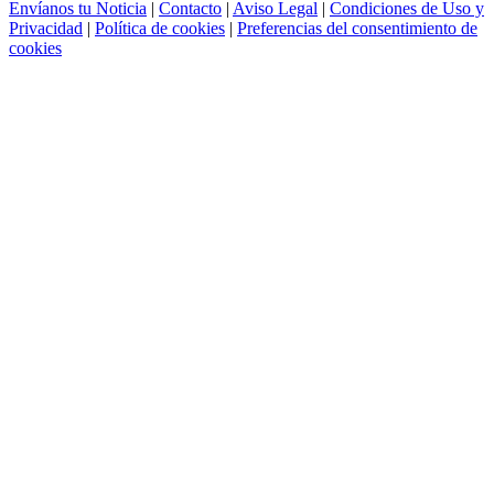
Envíanos tu Noticia
|
Contacto
|
Aviso Legal
|
Condiciones de Uso y
Privacidad
|
Política de cookies
|
Preferencias del consentimiento de
cookies