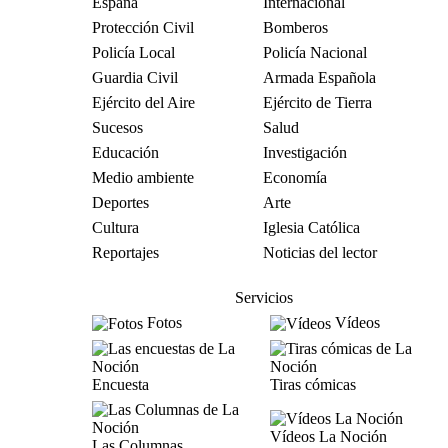
España
Internacional
Protección Civil
Bomberos
Policía Local
Policía Nacional
Guardia Civil
Armada Española
Ejército del Aire
Ejército de Tierra
Sucesos
Salud
Educación
Investigación
Medio ambiente
Economía
Deportes
Arte
Cultura
Iglesia Católica
Reportajes
Noticias del lector
Servicios
Fotos
Vídeos
Encuesta
Tiras cómicas
Vídeos La Noción
Las Columnas