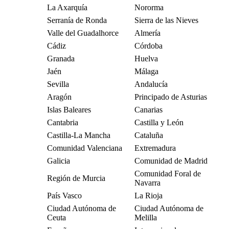
La Axarquía
Nororma
Serranía de Ronda
Sierra de las Nieves
Valle del Guadalhorce
Almería
Cádiz
Córdoba
Granada
Huelva
Jaén
Málaga
Sevilla
Andalucía
Aragón
Principado de Asturias
Islas Baleares
Canarias
Cantabria
Castilla y León
Castilla-La Mancha
Cataluña
Comunidad Valenciana
Extremadura
Galicia
Comunidad de Madrid
Comunidad Foral de
Región de Murcia
Navarra
País Vasco
La Rioja
Ciudad Autónoma de
Ciudad Autónoma de
Ceuta
Melilla