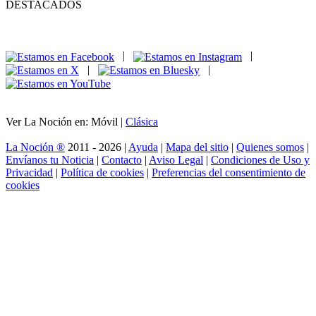
DESTACADOS
|
|
|
|
Ver La Noción en: Móvil |
Clásica
La Noción ®
2011 - 2026 |
Ayuda
|
Mapa del sitio
|
Quienes somos
|
Envíanos tu Noticia
|
Contacto
|
Aviso Legal
|
Condiciones de Uso y
Privacidad
|
Política de cookies
|
Preferencias del consentimiento de
cookies