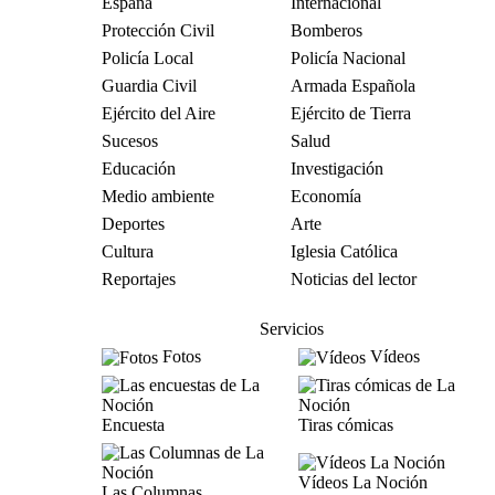
España
Internacional
Protección Civil
Bomberos
Policía Local
Policía Nacional
Guardia Civil
Armada Española
Ejército del Aire
Ejército de Tierra
Sucesos
Salud
Educación
Investigación
Medio ambiente
Economía
Deportes
Arte
Cultura
Iglesia Católica
Reportajes
Noticias del lector
Servicios
Fotos
Vídeos
Encuesta
Tiras cómicas
Vídeos La Noción
Las Columnas