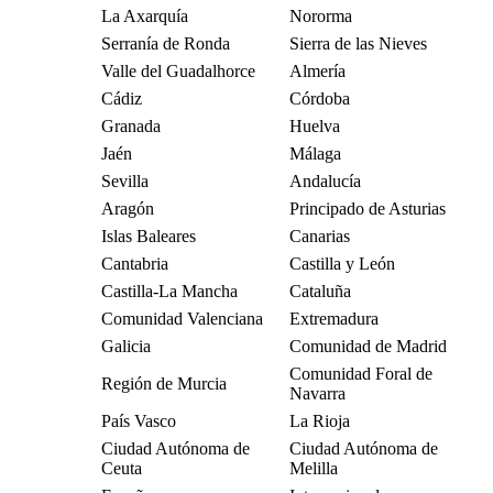
La Axarquía
Nororma
Serranía de Ronda
Sierra de las Nieves
Valle del Guadalhorce
Almería
Cádiz
Córdoba
Granada
Huelva
Jaén
Málaga
Sevilla
Andalucía
Aragón
Principado de Asturias
Islas Baleares
Canarias
Cantabria
Castilla y León
Castilla-La Mancha
Cataluña
Comunidad Valenciana
Extremadura
Galicia
Comunidad de Madrid
Comunidad Foral de
Región de Murcia
Navarra
País Vasco
La Rioja
Ciudad Autónoma de
Ciudad Autónoma de
Ceuta
Melilla