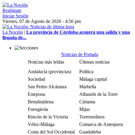
Regístrate
Iniciar Sesión
Viernes, 07 de Agosto de 2026 - 4:56 pm
La Noción
|
La provincia de Córdoba acogerá una salida y una
llegada de...
Noticias de Portada
Noticias más leídas
Últimas noticias
Andalucía (provincias)
Política
Sociedad
Málaga capital
San Pedro Alcántara
Marbella
Estepona
Alhaurín de la Torre
Benalmádena
Cártama
Fuengirola
Mijas
Rincón de la Victoria
Torremolinos
Vélez-Málaga
Comarca de Antequera
Costa del Sol Occidental
Guadalteba