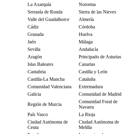
La Axarquía
Nororma
Serranía de Ronda
Sierra de las Nieves
Valle del Guadalhorce
Almería
Cádiz
Córdoba
Granada
Huelva
Jaén
Málaga
Sevilla
Andalucía
Aragón
Principado de Asturias
Islas Baleares
Canarias
Cantabria
Castilla y León
Castilla-La Mancha
Cataluña
Comunidad Valenciana
Extremadura
Galicia
Comunidad de Madrid
Comunidad Foral de
Región de Murcia
Navarra
País Vasco
La Rioja
Ciudad Autónoma de
Ciudad Autónoma de
Ceuta
Melilla