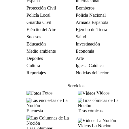
España
Internacional
Protección Civil
Bomberos
Policía Local
Policía Nacional
Guardia Civil
Armada Española
Ejército del Aire
Ejército de Tierra
Sucesos
Salud
Educación
Investigación
Medio ambiente
Economía
Deportes
Arte
Cultura
Iglesia Católica
Reportajes
Noticias del lector
Servicios
Fotos
Vídeos
Encuesta
Tiras cómicas
Vídeos La Noción
Las Columnas