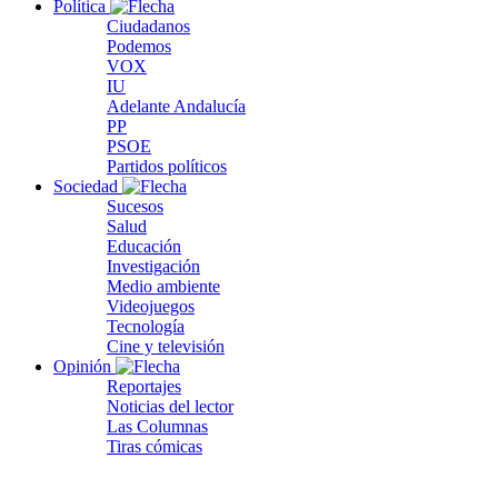
Política
Ciudadanos
Podemos
VOX
IU
Adelante Andalucía
PP
PSOE
Partidos políticos
Sociedad
Sucesos
Salud
Educación
Investigación
Medio ambiente
Videojuegos
Tecnología
Cine y televisión
Opinión
Reportajes
Noticias del lector
Las Columnas
Tiras cómicas