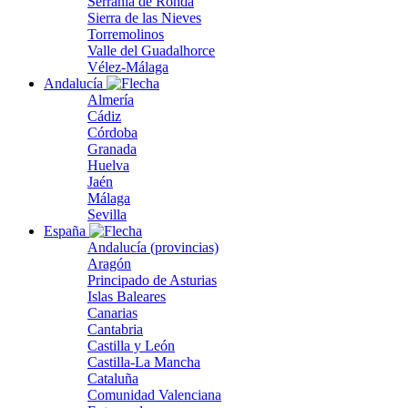
Serranía de Ronda
Sierra de las Nieves
Torremolinos
Valle del Guadalhorce
Vélez-Málaga
Andalucía
Almería
Cádiz
Córdoba
Granada
Huelva
Jaén
Málaga
Sevilla
España
Andalucía (provincias)
Aragón
Principado de Asturias
Islas Baleares
Canarias
Cantabria
Castilla y León
Castilla-La Mancha
Cataluña
Comunidad Valenciana