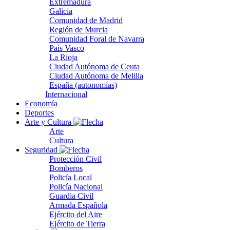
Extremadura
Galicia
Comunidad de Madrid
Región de Murcia
Comunidad Foral de Navarra
País Vasco
La Rioja
Ciudad Autónoma de Ceuta
Ciudad Autónoma de Melilla
España (autonomías)
Internacional
Economía
Deportes
Arte y Cultura
Arte
Cultura
Seguridad
Protección Civil
Bomberos
Policía Local
Policía Nacional
Guardia Civil
Armada Española
Ejército del Aire
Ejército de Tierra