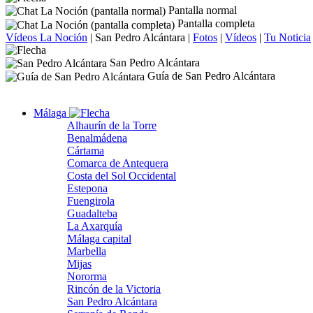
Pantalla normal
Pantalla completa
Vídeos La Noción
|
San Pedro Alcántara
|
Fotos
|
Vídeos
|
Tu Noticia
San Pedro Alcántara
Guía de San Pedro Alcántara
Málaga
Alhaurín de la Torre
Benalmádena
Cártama
Comarca de Antequera
Costa del Sol Occidental
Estepona
Fuengirola
Guadalteba
La Axarquía
Málaga capital
Marbella
Mijas
Nororma
Rincón de la Victoria
San Pedro Alcántara