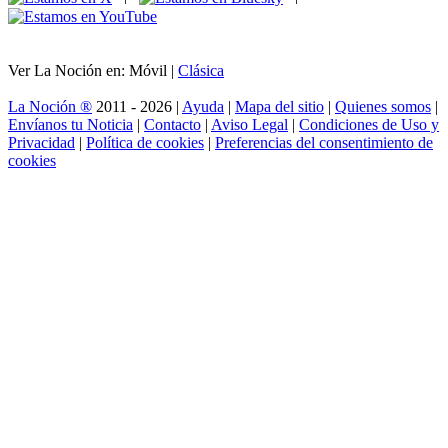
Ver La Noción en: Móvil |
Clásica
La Noción ®
2011 - 2026 |
Ayuda
|
Mapa del sitio
|
Quienes somos
|
Envíanos tu Noticia
|
Contacto
|
Aviso Legal
|
Condiciones de Uso y
Privacidad
|
Política de cookies
|
Preferencias del consentimiento de
cookies