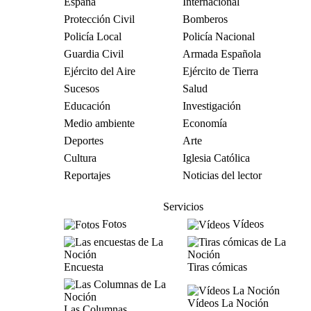
España
Internacional
Protección Civil
Bomberos
Policía Local
Policía Nacional
Guardia Civil
Armada Española
Ejército del Aire
Ejército de Tierra
Sucesos
Salud
Educación
Investigación
Medio ambiente
Economía
Deportes
Arte
Cultura
Iglesia Católica
Reportajes
Noticias del lector
Servicios
Fotos
Vídeos
Encuesta
Tiras cómicas
Vídeos La Noción
Las Columnas