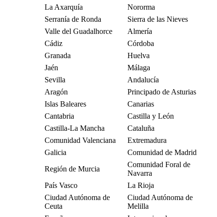
La Axarquía
Nororma
Serranía de Ronda
Sierra de las Nieves
Valle del Guadalhorce
Almería
Cádiz
Córdoba
Granada
Huelva
Jaén
Málaga
Sevilla
Andalucía
Aragón
Principado de Asturias
Islas Baleares
Canarias
Cantabria
Castilla y León
Castilla-La Mancha
Cataluña
Comunidad Valenciana
Extremadura
Galicia
Comunidad de Madrid
Comunidad Foral de
Región de Murcia
Navarra
País Vasco
La Rioja
Ciudad Autónoma de
Ciudad Autónoma de
Ceuta
Melilla