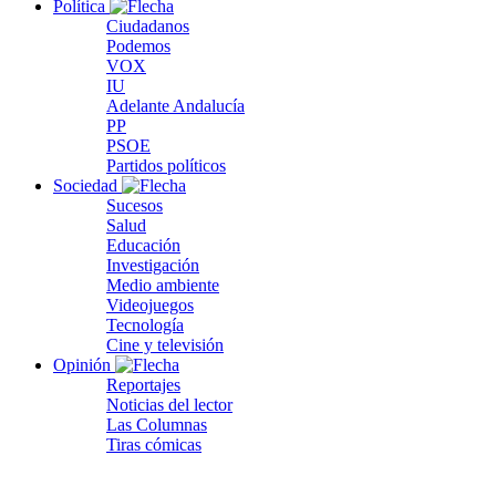
Política
Ciudadanos
Podemos
VOX
IU
Adelante Andalucía
PP
PSOE
Partidos políticos
Sociedad
Sucesos
Salud
Educación
Investigación
Medio ambiente
Videojuegos
Tecnología
Cine y televisión
Opinión
Reportajes
Noticias del lector
Las Columnas
Tiras cómicas