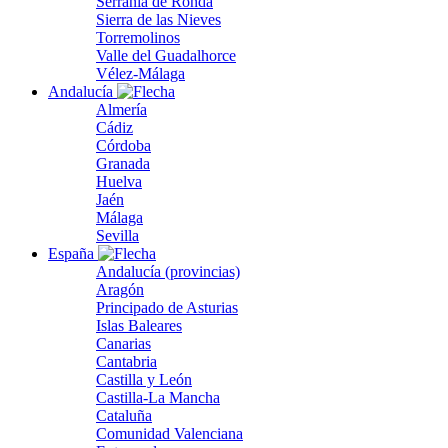
Serranía de Ronda
Sierra de las Nieves
Torremolinos
Valle del Guadalhorce
Vélez-Málaga
Andalucía
Almería
Cádiz
Córdoba
Granada
Huelva
Jaén
Málaga
Sevilla
España
Andalucía (provincias)
Aragón
Principado de Asturias
Islas Baleares
Canarias
Cantabria
Castilla y León
Castilla-La Mancha
Cataluña
Comunidad Valenciana