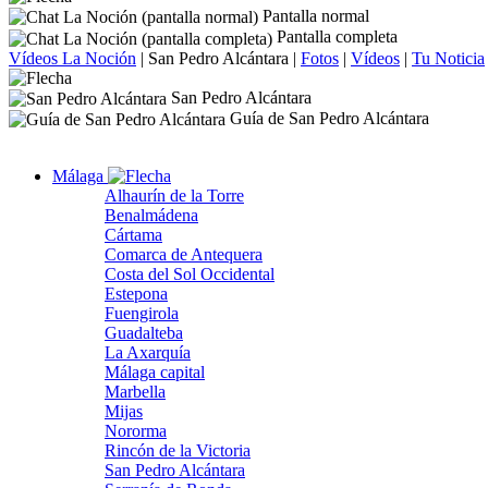
Pantalla normal
Pantalla completa
Vídeos La Noción
|
San Pedro Alcántara
|
Fotos
|
Vídeos
|
Tu Noticia
San Pedro Alcántara
Guía de San Pedro Alcántara
Málaga
Alhaurín de la Torre
Benalmádena
Cártama
Comarca de Antequera
Costa del Sol Occidental
Estepona
Fuengirola
Guadalteba
La Axarquía
Málaga capital
Marbella
Mijas
Nororma
Rincón de la Victoria
San Pedro Alcántara