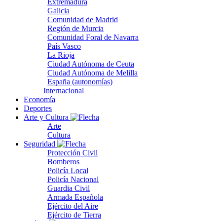
Extremadura
Galicia
Comunidad de Madrid
Región de Murcia
Comunidad Foral de Navarra
País Vasco
La Rioja
Ciudad Autónoma de Ceuta
Ciudad Autónoma de Melilla
España (autonomías)
Internacional
Economía
Deportes
Arte y Cultura
Arte
Cultura
Seguridad
Protección Civil
Bomberos
Policía Local
Policía Nacional
Guardia Civil
Armada Española
Ejército del Aire
Ejército de Tierra