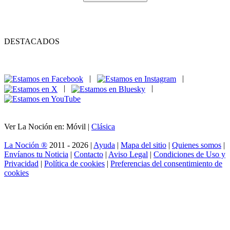
DESTACADOS
|
|
|
|
Ver La Noción en: Móvil |
Clásica
La Noción ®
2011 - 2026 |
Ayuda
|
Mapa del sitio
|
Quienes somos
|
Envíanos tu Noticia
|
Contacto
|
Aviso Legal
|
Condiciones de Uso y
Privacidad
|
Política de cookies
|
Preferencias del consentimiento de
cookies