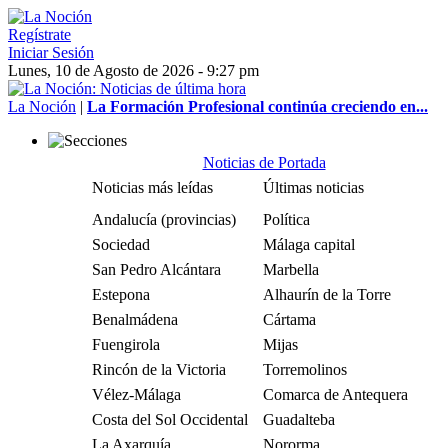
Regístrate
Iniciar Sesión
Lunes, 10 de Agosto de 2026 - 9:27 pm
La Noción
|
La Formación Profesional continúa creciendo en...
Noticias de Portada
Noticias más leídas
Últimas noticias
Andalucía (provincias)
Política
Sociedad
Málaga capital
San Pedro Alcántara
Marbella
Estepona
Alhaurín de la Torre
Benalmádena
Cártama
Fuengirola
Mijas
Rincón de la Victoria
Torremolinos
Vélez-Málaga
Comarca de Antequera
Costa del Sol Occidental
Guadalteba
La Axarquía
Nororma