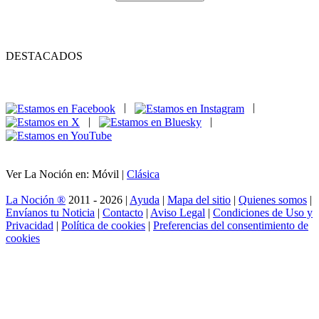
DESTACADOS
|
|
|
|
Ver La Noción en: Móvil |
Clásica
La Noción ®
2011 - 2026 |
Ayuda
|
Mapa del sitio
|
Quienes somos
|
Envíanos tu Noticia
|
Contacto
|
Aviso Legal
|
Condiciones de Uso y
Privacidad
|
Política de cookies
|
Preferencias del consentimiento de
cookies