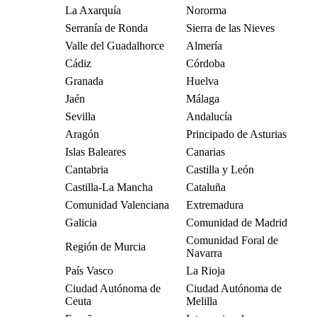
La Axarquía
Nororma
Serranía de Ronda
Sierra de las Nieves
Valle del Guadalhorce
Almería
Cádiz
Córdoba
Granada
Huelva
Jaén
Málaga
Sevilla
Andalucía
Aragón
Principado de Asturias
Islas Baleares
Canarias
Cantabria
Castilla y León
Castilla-La Mancha
Cataluña
Comunidad Valenciana
Extremadura
Galicia
Comunidad de Madrid
Comunidad Foral de
Región de Murcia
Navarra
País Vasco
La Rioja
Ciudad Autónoma de
Ciudad Autónoma de
Ceuta
Melilla