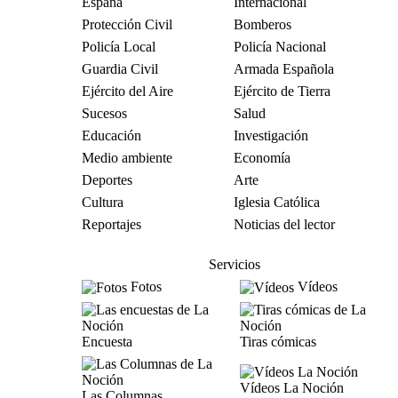
España
Internacional
Protección Civil
Bomberos
Policía Local
Policía Nacional
Guardia Civil
Armada Española
Ejército del Aire
Ejército de Tierra
Sucesos
Salud
Educación
Investigación
Medio ambiente
Economía
Deportes
Arte
Cultura
Iglesia Católica
Reportajes
Noticias del lector
Servicios
Fotos
Vídeos
Encuesta
Tiras cómicas
Vídeos La Noción
Las Columnas