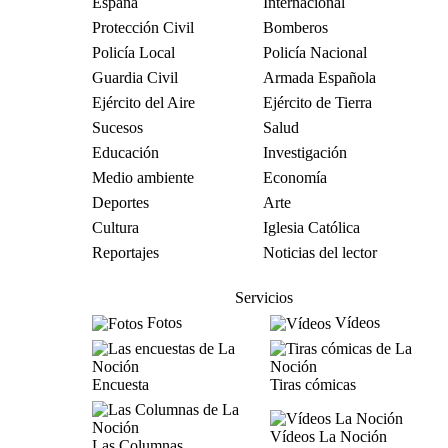
España
Internacional
Protección Civil
Bomberos
Policía Local
Policía Nacional
Guardia Civil
Armada Española
Ejército del Aire
Ejército de Tierra
Sucesos
Salud
Educación
Investigación
Medio ambiente
Economía
Deportes
Arte
Cultura
Iglesia Católica
Reportajes
Noticias del lector
Servicios
Fotos
Vídeos
Encuesta
Tiras cómicas
Vídeos La Noción
Las Columnas