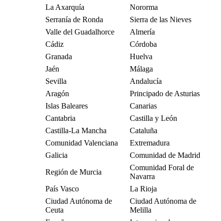
La Axarquía
Nororma
Serranía de Ronda
Sierra de las Nieves
Valle del Guadalhorce
Almería
Cádiz
Córdoba
Granada
Huelva
Jaén
Málaga
Sevilla
Andalucía
Aragón
Principado de Asturias
Islas Baleares
Canarias
Cantabria
Castilla y León
Castilla-La Mancha
Cataluña
Comunidad Valenciana
Extremadura
Galicia
Comunidad de Madrid
Comunidad Foral de
Región de Murcia
Navarra
País Vasco
La Rioja
Ciudad Autónoma de
Ciudad Autónoma de
Ceuta
Melilla