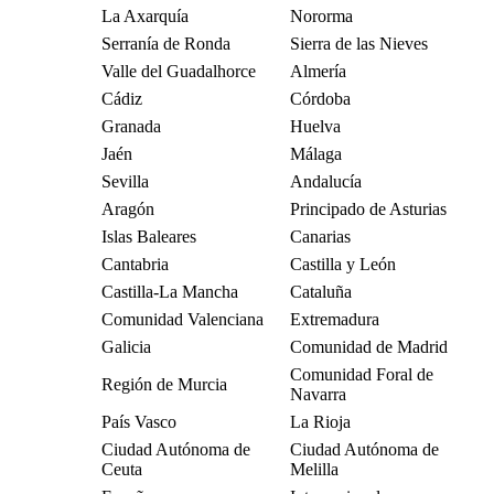
La Axarquía
Nororma
Serranía de Ronda
Sierra de las Nieves
Valle del Guadalhorce
Almería
Cádiz
Córdoba
Granada
Huelva
Jaén
Málaga
Sevilla
Andalucía
Aragón
Principado de Asturias
Islas Baleares
Canarias
Cantabria
Castilla y León
Castilla-La Mancha
Cataluña
Comunidad Valenciana
Extremadura
Galicia
Comunidad de Madrid
Comunidad Foral de
Región de Murcia
Navarra
País Vasco
La Rioja
Ciudad Autónoma de
Ciudad Autónoma de
Ceuta
Melilla