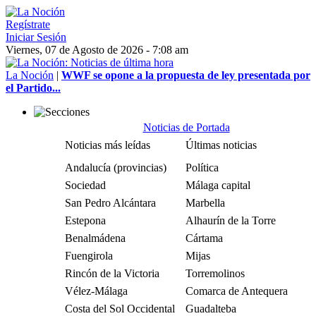
Regístrate
Iniciar Sesión
Viernes, 07 de Agosto de 2026 - 7:08 am
La Noción
|
WWF se opone a la propuesta de ley presentada por
el Partido...
Noticias de Portada
Noticias más leídas
Últimas noticias
Andalucía (provincias)
Política
Sociedad
Málaga capital
San Pedro Alcántara
Marbella
Estepona
Alhaurín de la Torre
Benalmádena
Cártama
Fuengirola
Mijas
Rincón de la Victoria
Torremolinos
Vélez-Málaga
Comarca de Antequera
Costa del Sol Occidental
Guadalteba