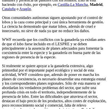
mastines y presencia de pastores con los rebaños. Esto se está
haciendo con éxito, por ejemplo, en
Castilla-La Mancha
,
Madrid
,
Cataluña
o
Aragón
.
Otras comunidades autónomas siguen apostando por el control de
lobos y la caza como principal y casi única herramienta de gestión.
La ciencia ha demostrado que matar lobos, además de cruel e
innecesario, no sirve de nada ya que no reduce los daños.
WWF recuerda que los conflictos con la ganadería ya existían antes
de que el lobo fuese incluido en el LESPRE y se deben
principalmente a la ausencia de planes adecuados para fomentar la
coexistencia entre la especie y la ganadería en buena parte de las
regiones de presencia de la especie.
Si realmente se quiere apoyar a la ganadería extensiva, algo
primordial por el importante papel ecológico y social de esta
actividad, WWF considera que, además de poner en marcha los
planes de coexistencia, es necesario desarrollar una estrategia estatal
y los correspondientes planes regionales. Sólo de esta manera se
abordarían los verdaderos problemas del sector, que sufre una
profunda crisis en todo el territorio, independientemente de la
presencia de lobo. Entre las dificultades que atraviesa el sector,
destacan el bajo precio de los productos, altos costes de explotación,
poco reconocimiento social y comercial, falta de relevo