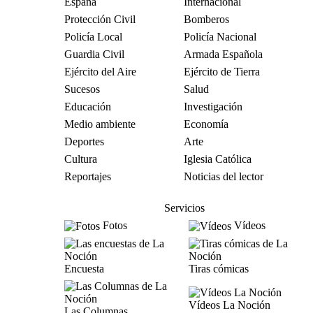
España
Internacional
Protección Civil
Bomberos
Policía Local
Policía Nacional
Guardia Civil
Armada Española
Ejército del Aire
Ejército de Tierra
Sucesos
Salud
Educación
Investigación
Medio ambiente
Economía
Deportes
Arte
Cultura
Iglesia Católica
Reportajes
Noticias del lector
Servicios
Fotos
Vídeos
Encuesta
Tiras cómicas
Vídeos La Noción
Las Columnas