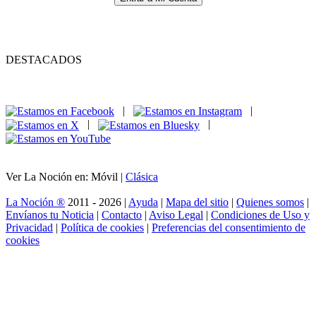
DESTACADOS
|
|
|
|
Ver La Noción en: Móvil |
Clásica
La Noción ®
2011 - 2026 |
Ayuda
|
Mapa del sitio
|
Quienes somos
|
Envíanos tu Noticia
|
Contacto
|
Aviso Legal
|
Condiciones de Uso y
Privacidad
|
Política de cookies
|
Preferencias del consentimiento de
cookies