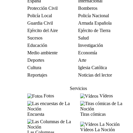
España
Internacional
Protección Civil
Bomberos
Policía Local
Policía Nacional
Guardia Civil
Armada Española
Ejército del Aire
Ejército de Tierra
Sucesos
Salud
Educación
Investigación
Medio ambiente
Economía
Deportes
Arte
Cultura
Iglesia Católica
Reportajes
Noticias del lector
Servicios
Fotos
Vídeos
Encuesta
Tiras cómicas
Vídeos La Noción
Las Columnas