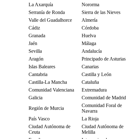
La Axarquía
Nororma
Serranía de Ronda
Sierra de las Nieves
Valle del Guadalhorce
Almería
Cádiz
Córdoba
Granada
Huelva
Jaén
Málaga
Sevilla
Andalucía
Aragón
Principado de Asturias
Islas Baleares
Canarias
Cantabria
Castilla y León
Castilla-La Mancha
Cataluña
Comunidad Valenciana
Extremadura
Galicia
Comunidad de Madrid
Comunidad Foral de
Región de Murcia
Navarra
País Vasco
La Rioja
Ciudad Autónoma de
Ciudad Autónoma de
Ceuta
Melilla