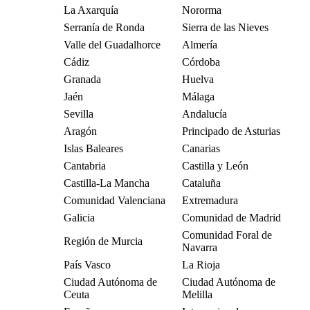
La Axarquía
Nororma
Serranía de Ronda
Sierra de las Nieves
Valle del Guadalhorce
Almería
Cádiz
Córdoba
Granada
Huelva
Jaén
Málaga
Sevilla
Andalucía
Aragón
Principado de Asturias
Islas Baleares
Canarias
Cantabria
Castilla y León
Castilla-La Mancha
Cataluña
Comunidad Valenciana
Extremadura
Galicia
Comunidad de Madrid
Comunidad Foral de
Región de Murcia
Navarra
País Vasco
La Rioja
Ciudad Autónoma de
Ciudad Autónoma de
Ceuta
Melilla