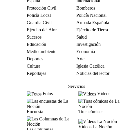
España
Internacional
Protección Civil
Bomberos
Policía Local
Policía Nacional
Guardia Civil
Armada Española
Ejército del Aire
Ejército de Tierra
Sucesos
Salud
Educación
Investigación
Medio ambiente
Economía
Deportes
Arte
Cultura
Iglesia Católica
Reportajes
Noticias del lector
Servicios
Fotos
Vídeos
Encuesta
Tiras cómicas
Vídeos La Noción
Las Columnas