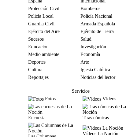
España
Internacional
Protección Civil
Bomberos
Policía Local
Policía Nacional
Guardia Civil
Armada Española
Ejército del Aire
Ejército de Tierra
Sucesos
Salud
Educación
Investigación
Medio ambiente
Economía
Deportes
Arte
Cultura
Iglesia Católica
Reportajes
Noticias del lector
Servicios
Fotos
Vídeos
Encuesta
Tiras cómicas
Vídeos La Noción
Las Columnas