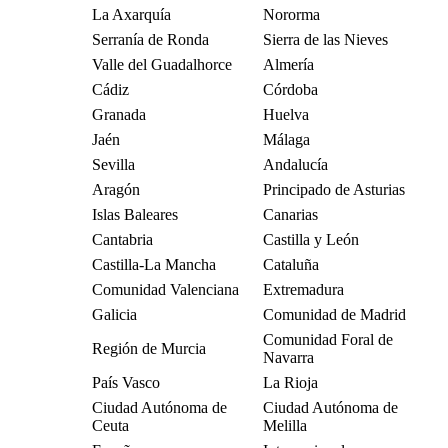
La Axarquía
Nororma
Serranía de Ronda
Sierra de las Nieves
Valle del Guadalhorce
Almería
Cádiz
Córdoba
Granada
Huelva
Jaén
Málaga
Sevilla
Andalucía
Aragón
Principado de Asturias
Islas Baleares
Canarias
Cantabria
Castilla y León
Castilla-La Mancha
Cataluña
Comunidad Valenciana
Extremadura
Galicia
Comunidad de Madrid
Comunidad Foral de
Región de Murcia
Navarra
País Vasco
La Rioja
Ciudad Autónoma de
Ciudad Autónoma de
Ceuta
Melilla