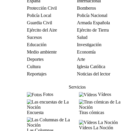
España
Internacional
Protección Civil
Bomberos
Policía Local
Policía Nacional
Guardia Civil
Armada Española
Ejército del Aire
Ejército de Tierra
Sucesos
Salud
Educación
Investigación
Medio ambiente
Economía
Deportes
Arte
Cultura
Iglesia Católica
Reportajes
Noticias del lector
Servicios
Fotos
Vídeos
Encuesta
Tiras cómicas
Vídeos La Noción
Las Columnas