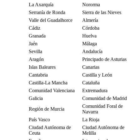
La Axarquía
Nororma
Serranía de Ronda
Sierra de las Nieves
Valle del Guadalhorce
Almería
Cádiz
Córdoba
Granada
Huelva
Jaén
Málaga
Sevilla
Andalucía
Aragón
Principado de Asturias
Islas Baleares
Canarias
Cantabria
Castilla y León
Castilla-La Mancha
Cataluña
Comunidad Valenciana
Extremadura
Galicia
Comunidad de Madrid
Comunidad Foral de
Región de Murcia
Navarra
País Vasco
La Rioja
Ciudad Autónoma de
Ciudad Autónoma de
Ceuta
Melilla