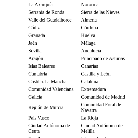
La Axarquía
Nororma
Serranía de Ronda
Sierra de las Nieves
Valle del Guadalhorce
Almería
Cádiz
Córdoba
Granada
Huelva
Jaén
Málaga
Sevilla
Andalucía
Aragón
Principado de Asturias
Islas Baleares
Canarias
Cantabria
Castilla y León
Castilla-La Mancha
Cataluña
Comunidad Valenciana
Extremadura
Galicia
Comunidad de Madrid
Comunidad Foral de
Región de Murcia
Navarra
País Vasco
La Rioja
Ciudad Autónoma de
Ciudad Autónoma de
Ceuta
Melilla