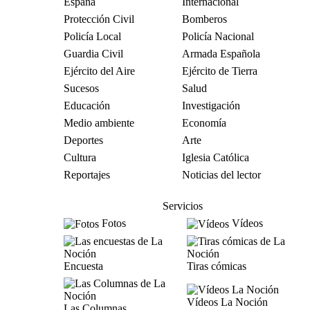
España
Internacional
Protección Civil
Bomberos
Policía Local
Policía Nacional
Guardia Civil
Armada Española
Ejército del Aire
Ejército de Tierra
Sucesos
Salud
Educación
Investigación
Medio ambiente
Economía
Deportes
Arte
Cultura
Iglesia Católica
Reportajes
Noticias del lector
Servicios
Fotos
Vídeos
Encuesta
Tiras cómicas
Vídeos La Noción
Las Columnas