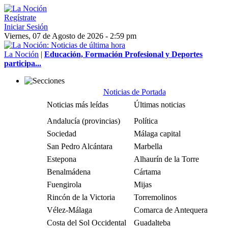
Regístrate
Iniciar Sesión
Viernes, 07 de Agosto de 2026 - 2:59 pm
La Noción
|
Educación, Formación Profesional y Deportes
participa...
Noticias de Portada
Noticias más leídas
Últimas noticias
Andalucía (provincias)
Política
Sociedad
Málaga capital
San Pedro Alcántara
Marbella
Estepona
Alhaurín de la Torre
Benalmádena
Cártama
Fuengirola
Mijas
Rincón de la Victoria
Torremolinos
Vélez-Málaga
Comarca de Antequera
Costa del Sol Occidental
Guadalteba