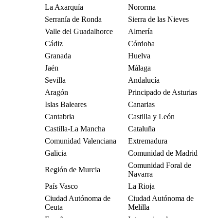
La Axarquía
Nororma
Serranía de Ronda
Sierra de las Nieves
Valle del Guadalhorce
Almería
Cádiz
Córdoba
Granada
Huelva
Jaén
Málaga
Sevilla
Andalucía
Aragón
Principado de Asturias
Islas Baleares
Canarias
Cantabria
Castilla y León
Castilla-La Mancha
Cataluña
Comunidad Valenciana
Extremadura
Galicia
Comunidad de Madrid
Comunidad Foral de
Región de Murcia
Navarra
País Vasco
La Rioja
Ciudad Autónoma de
Ciudad Autónoma de
Ceuta
Melilla