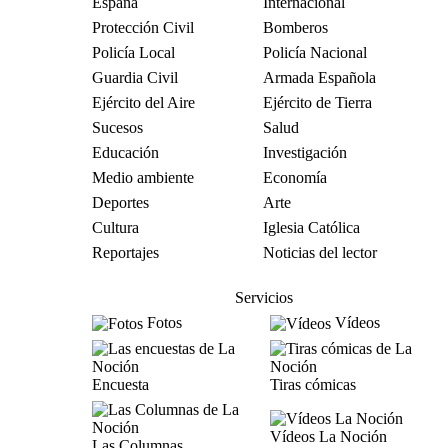
España
Internacional
Protección Civil
Bomberos
Policía Local
Policía Nacional
Guardia Civil
Armada Española
Ejército del Aire
Ejército de Tierra
Sucesos
Salud
Educación
Investigación
Medio ambiente
Economía
Deportes
Arte
Cultura
Iglesia Católica
Reportajes
Noticias del lector
Servicios
Fotos
Vídeos
Encuesta
Tiras cómicas
Vídeos La Noción
Las Columnas