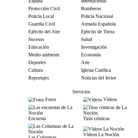
España
Internacional
Protección Civil
Bomberos
Policía Local
Policía Nacional
Guardia Civil
Armada Española
Ejército del Aire
Ejército de Tierra
Sucesos
Salud
Educación
Investigación
Medio ambiente
Economía
Deportes
Arte
Cultura
Iglesia Católica
Reportajes
Noticias del lector
Servicios
Fotos
Vídeos
Encuesta
Tiras cómicas
Vídeos La Noción
Las Columnas