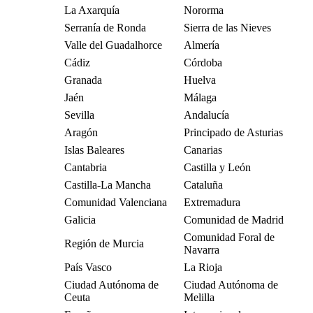
La Axarquía
Nororma
Serranía de Ronda
Sierra de las Nieves
Valle del Guadalhorce
Almería
Cádiz
Córdoba
Granada
Huelva
Jaén
Málaga
Sevilla
Andalucía
Aragón
Principado de Asturias
Islas Baleares
Canarias
Cantabria
Castilla y León
Castilla-La Mancha
Cataluña
Comunidad Valenciana
Extremadura
Galicia
Comunidad de Madrid
Comunidad Foral de
Región de Murcia
Navarra
País Vasco
La Rioja
Ciudad Autónoma de
Ciudad Autónoma de
Ceuta
Melilla