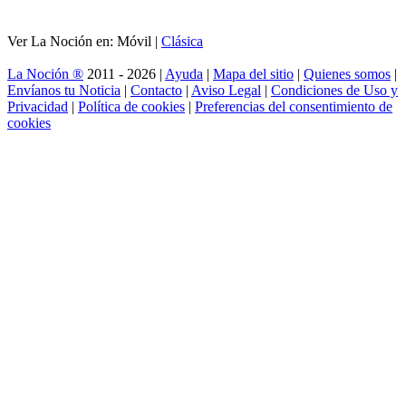
Ver La Noción en: Móvil |
Clásica
La Noción ®
2011 - 2026 |
Ayuda
|
Mapa del sitio
|
Quienes somos
|
Envíanos tu Noticia
|
Contacto
|
Aviso Legal
|
Condiciones de Uso y
Privacidad
|
Política de cookies
|
Preferencias del consentimiento de
cookies