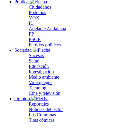
Política
Ciudadanos
Podemos
VOX
IU
Adelante Andalucía
PP
PSOE
Partidos políticos
Sociedad
Sucesos
Salud
Educación
Investigación
Medio ambiente
Videojuegos
Tecnología
Cine y televisión
Opinión
Reportajes
Noticias del lector
Las Columnas
Tiras cómicas