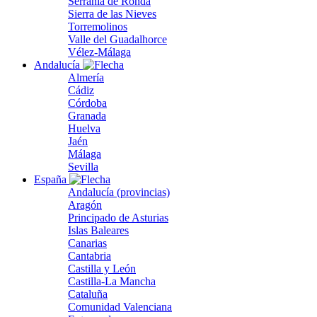
Serranía de Ronda
Sierra de las Nieves
Torremolinos
Valle del Guadalhorce
Vélez-Málaga
Andalucía
Almería
Cádiz
Córdoba
Granada
Huelva
Jaén
Málaga
Sevilla
España
Andalucía (provincias)
Aragón
Principado de Asturias
Islas Baleares
Canarias
Cantabria
Castilla y León
Castilla-La Mancha
Cataluña
Comunidad Valenciana