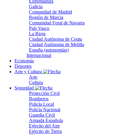
Extremadura
Galicia
Comunidad de Madrid
Región de Murcia
Comunidad Foral de Navarra
País Vasco
La Rioja
Ciudad Autónoma de Ceuta
Ciudad Autónoma de Melilla
España (autonomías)
Internacional
Economía
Deportes
Arte y Cultura
Arte
Cultura
Seguridad
Protección Civil
Bomberos
Policía Local
Policía Nacional
Guardia Civil
Armada Española
Ejército del Aire
Ejército de Tierra