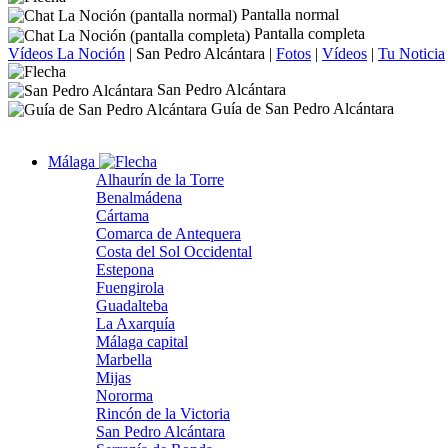
Pantalla normal
Pantalla completa
Vídeos La Noción
|
San Pedro Alcántara
|
Fotos
|
Vídeos
|
Tu Noticia
San Pedro Alcántara
Guía de San Pedro Alcántara
Málaga
Alhaurín de la Torre
Benalmádena
Cártama
Comarca de Antequera
Costa del Sol Occidental
Estepona
Fuengirola
Guadalteba
La Axarquía
Málaga capital
Marbella
Mijas
Nororma
Rincón de la Victoria
San Pedro Alcántara