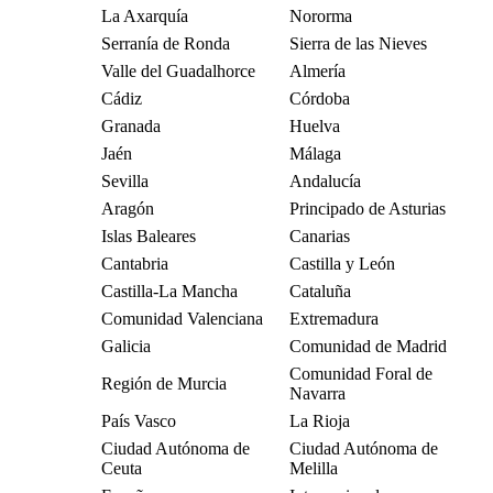
La Axarquía
Nororma
Serranía de Ronda
Sierra de las Nieves
Valle del Guadalhorce
Almería
Cádiz
Córdoba
Granada
Huelva
Jaén
Málaga
Sevilla
Andalucía
Aragón
Principado de Asturias
Islas Baleares
Canarias
Cantabria
Castilla y León
Castilla-La Mancha
Cataluña
Comunidad Valenciana
Extremadura
Galicia
Comunidad de Madrid
Comunidad Foral de
Región de Murcia
Navarra
País Vasco
La Rioja
Ciudad Autónoma de
Ciudad Autónoma de
Ceuta
Melilla