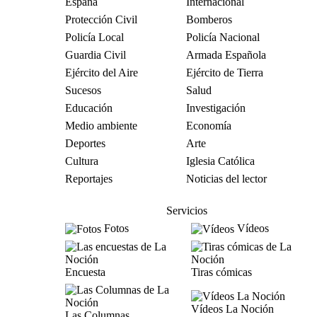
España
Internacional
Protección Civil
Bomberos
Policía Local
Policía Nacional
Guardia Civil
Armada Española
Ejército del Aire
Ejército de Tierra
Sucesos
Salud
Educación
Investigación
Medio ambiente
Economía
Deportes
Arte
Cultura
Iglesia Católica
Reportajes
Noticias del lector
Servicios
Fotos
Vídeos
Encuesta
Tiras cómicas
Vídeos La Noción
Las Columnas