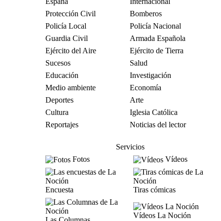
España
Internacional
Protección Civil
Bomberos
Policía Local
Policía Nacional
Guardia Civil
Armada Española
Ejército del Aire
Ejército de Tierra
Sucesos
Salud
Educación
Investigación
Medio ambiente
Economía
Deportes
Arte
Cultura
Iglesia Católica
Reportajes
Noticias del lector
Servicios
Fotos
Vídeos
Encuesta
Tiras cómicas
Vídeos La Noción
Las Columnas