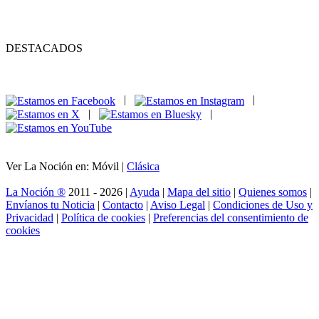
DESTACADOS
|
|
|
|
Ver La Noción en: Móvil |
Clásica
La Noción ®
2011 - 2026 |
Ayuda
|
Mapa del sitio
|
Quienes somos
|
Envíanos tu Noticia
|
Contacto
|
Aviso Legal
|
Condiciones de Uso y
Privacidad
|
Política de cookies
|
Preferencias del consentimiento de
cookies