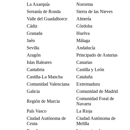
La Axarquía
Nororma
Serranía de Ronda
Sierra de las Nieves
Valle del Guadalhorce
Almería
Cádiz
Córdoba
Granada
Huelva
Jaén
Málaga
Sevilla
Andalucía
Aragón
Principado de Asturias
Islas Baleares
Canarias
Cantabria
Castilla y León
Castilla-La Mancha
Cataluña
Comunidad Valenciana
Extremadura
Galicia
Comunidad de Madrid
Comunidad Foral de
Región de Murcia
Navarra
País Vasco
La Rioja
Ciudad Autónoma de
Ciudad Autónoma de
Ceuta
Melilla