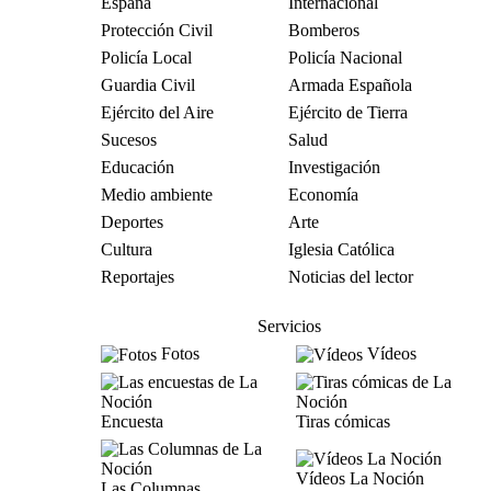
España
Internacional
Protección Civil
Bomberos
Policía Local
Policía Nacional
Guardia Civil
Armada Española
Ejército del Aire
Ejército de Tierra
Sucesos
Salud
Educación
Investigación
Medio ambiente
Economía
Deportes
Arte
Cultura
Iglesia Católica
Reportajes
Noticias del lector
Servicios
Fotos
Vídeos
Encuesta
Tiras cómicas
Vídeos La Noción
Las Columnas