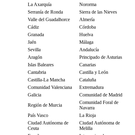
La Axarquía
Nororma
Serranía de Ronda
Sierra de las Nieves
Valle del Guadalhorce
Almería
Cádiz
Córdoba
Granada
Huelva
Jaén
Málaga
Sevilla
Andalucía
Aragón
Principado de Asturias
Islas Baleares
Canarias
Cantabria
Castilla y León
Castilla-La Mancha
Cataluña
Comunidad Valenciana
Extremadura
Galicia
Comunidad de Madrid
Comunidad Foral de
Región de Murcia
Navarra
País Vasco
La Rioja
Ciudad Autónoma de
Ciudad Autónoma de
Ceuta
Melilla