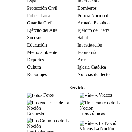
España
Internacional
Protección Civil
Bomberos
Policía Local
Policía Nacional
Guardia Civil
Armada Española
Ejército del Aire
Ejército de Tierra
Sucesos
Salud
Educación
Investigación
Medio ambiente
Economía
Deportes
Arte
Cultura
Iglesia Católica
Reportajes
Noticias del lector
Servicios
Fotos
Vídeos
Encuesta
Tiras cómicas
Vídeos La Noción
Las Columnas