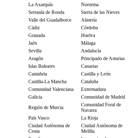
La Axarquía
Nororma
Serranía de Ronda
Sierra de las Nieves
Valle del Guadalhorce
Almería
Cádiz
Córdoba
Granada
Huelva
Jaén
Málaga
Sevilla
Andalucía
Aragón
Principado de Asturias
Islas Baleares
Canarias
Cantabria
Castilla y León
Castilla-La Mancha
Cataluña
Comunidad Valenciana
Extremadura
Galicia
Comunidad de Madrid
Comunidad Foral de
Región de Murcia
Navarra
País Vasco
La Rioja
Ciudad Autónoma de
Ciudad Autónoma de
Ceuta
Melilla