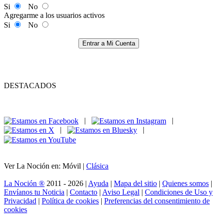
Si
No
Agregarme a los usuarios activos
Si
No
Entrar a Mi Cuenta
DESTACADOS
|
|
|
|
Ver La Noción en: Móvil |
Clásica
La Noción ®
2011 - 2026 |
Ayuda
|
Mapa del sitio
|
Quienes somos
|
Envíanos tu Noticia
|
Contacto
|
Aviso Legal
|
Condiciones de Uso y
Privacidad
|
Política de cookies
|
Preferencias del consentimiento de
cookies