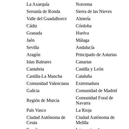
La Axarquía
Nororma
Serranía de Ronda
Sierra de las Nieves
Valle del Guadalhorce
Almería
Cádiz
Córdoba
Granada
Huelva
Jaén
Málaga
Sevilla
Andalucía
Aragón
Principado de Asturias
Islas Baleares
Canarias
Cantabria
Castilla y León
Castilla-La Mancha
Cataluña
Comunidad Valenciana
Extremadura
Galicia
Comunidad de Madrid
Comunidad Foral de
Región de Murcia
Navarra
País Vasco
La Rioja
Ciudad Autónoma de
Ciudad Autónoma de
Ceuta
Melilla