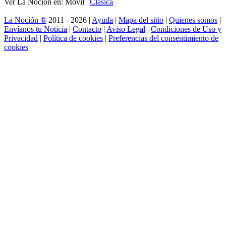
Ver La Noción en: Móvil |
Clásica
La Noción ®
2011 - 2026 |
Ayuda
|
Mapa del sitio
|
Quienes somos
|
Envíanos tu Noticia
|
Contacto
|
Aviso Legal
|
Condiciones de Uso y
Privacidad
|
Política de cookies
|
Preferencias del consentimiento de
cookies