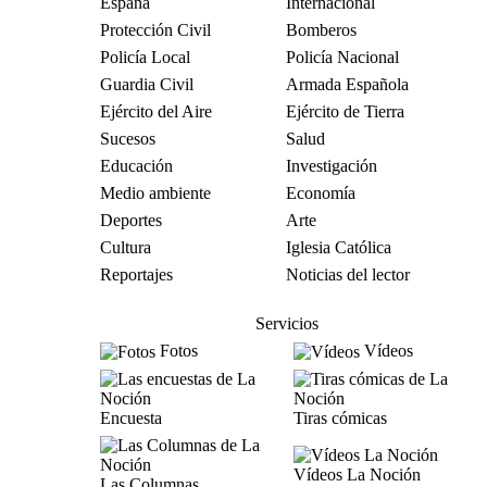
España
Internacional
Protección Civil
Bomberos
Policía Local
Policía Nacional
Guardia Civil
Armada Española
Ejército del Aire
Ejército de Tierra
Sucesos
Salud
Educación
Investigación
Medio ambiente
Economía
Deportes
Arte
Cultura
Iglesia Católica
Reportajes
Noticias del lector
Servicios
Fotos
Vídeos
Encuesta
Tiras cómicas
Vídeos La Noción
Las Columnas