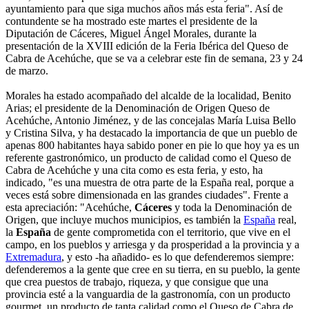
ayuntamiento para que siga muchos años más esta feria". Así de
contundente se ha mostrado este martes el presidente de la
Diputación de Cáceres, Miguel Ángel Morales, durante la
presentación de la XVIII edición de la Feria Ibérica del Queso de
Cabra de Acehúche, que se va a celebrar este fin de semana, 23 y 24
de marzo.
Morales ha estado acompañado del alcalde de la localidad, Benito
Arias; el presidente de la Denominación de Origen Queso de
Acehúche, Antonio Jiménez, y de las concejalas María Luisa Bello
y Cristina Silva, y ha destacado la importancia de que un pueblo de
apenas 800 habitantes haya sabido poner en pie lo que hoy ya es un
referente gastronómico, un producto de calidad como el Queso de
Cabra de Acehúche y una cita como es esta feria, y esto, ha
indicado, "es una muestra de otra parte de la España real, porque a
veces está sobre dimensionada en las grandes ciudades". Frente a
esta apreciación: "Acehúche,
Cáceres
y toda la Denominación de
Origen, que incluye muchos municipios, es también la
España
real,
la
España
de gente comprometida con el territorio, que vive en el
campo, en los pueblos y arriesga y da prosperidad a la provincia y a
Extremadura
, y esto -ha añadido- es lo que defenderemos siempre:
defenderemos a la gente que cree en su tierra, en su pueblo, la gente
que crea puestos de trabajo, riqueza, y que consigue que una
provincia esté a la vanguardia de la gastronomía, con un producto
gourmet, un producto de tanta calidad como el Queso de Cabra de