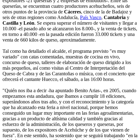
expositores -21 queserías y 2 empresas de embutidos-. Entre las
queserías, se encuentran cuatro productores acehucheños, seis de
otros puntos de la provincia de
Cáceres
, cinco de la de Badajoz y
seis de otras regiones como Andalucía,
País Vasco
,
Cantabria
y
Castilla y León
. Se espera superar el número de visitantes y llegar a
10.000 -el pasado año se alcanzaron los 8.000-, y la venta de tickets,
en torno a 40.000 -en la pasada edición fueron 33.000 tickets y una
venta de 660 kilos de queso, aproximadamente.
Tal como ha detallado el alcalde, el programa previsto "es muy
variado" con catas comentadas, muestras de cocina en vivo,
concurso de queso, talleres de elaboración de queso dirigido a los
más pequeños, así como visitas al Centro de Interpretación del
Queso de Cabra y de las Carantoñas o música, con el concierto que
ofrecerá el cantante Huecco, el sábado, a las 16:00 horas.
"Quién nos iba a decir -ha apuntado Benito Arias-, en 2005, cuando
empezamos esta andadura, que íbamos a cumplir 18 ediciones,
superándonos años tras año, y con el reconocimiento y la categoría
que ha alcanzado esta feria a nivel nacional, porque hemos
conseguido un lugar muy importante en las ferias agroalimentarias,
gracias a un producto de altísima calidad y también gracias al
esfuerzo de la administración, de los queseros y queseras, por
supuesto, de los expositores de Acehúche y de los que vienen de
fuera". En este sentido, ha sostenido que se seguirá trabajando "en la