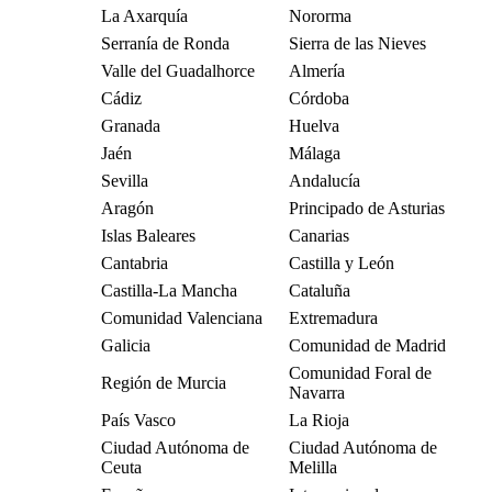
La Axarquía
Nororma
Serranía de Ronda
Sierra de las Nieves
Valle del Guadalhorce
Almería
Cádiz
Córdoba
Granada
Huelva
Jaén
Málaga
Sevilla
Andalucía
Aragón
Principado de Asturias
Islas Baleares
Canarias
Cantabria
Castilla y León
Castilla-La Mancha
Cataluña
Comunidad Valenciana
Extremadura
Galicia
Comunidad de Madrid
Comunidad Foral de
Región de Murcia
Navarra
País Vasco
La Rioja
Ciudad Autónoma de
Ciudad Autónoma de
Ceuta
Melilla