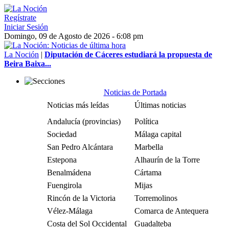
Regístrate
Iniciar Sesión
Domingo, 09 de Agosto de 2026 - 6:08 pm
La Noción
|
Diputación de Cáceres estudiará la propuesta de
Beira Baixa...
Noticias de Portada
Noticias más leídas
Últimas noticias
Andalucía (provincias)
Política
Sociedad
Málaga capital
San Pedro Alcántara
Marbella
Estepona
Alhaurín de la Torre
Benalmádena
Cártama
Fuengirola
Mijas
Rincón de la Victoria
Torremolinos
Vélez-Málaga
Comarca de Antequera
Costa del Sol Occidental
Guadalteba