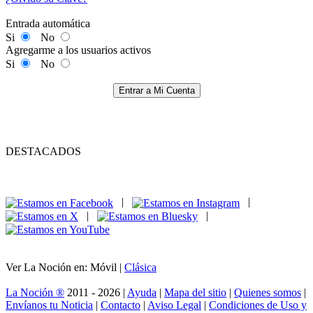
Entrada automática
Si
No
Agregarme a los usuarios activos
Si
No
Entrar a Mi Cuenta
DESTACADOS
|
|
|
|
Ver La Noción en: Móvil |
Clásica
La Noción ®
2011 - 2026 |
Ayuda
|
Mapa del sitio
|
Quienes somos
|
Envíanos tu Noticia
|
Contacto
|
Aviso Legal
|
Condiciones de Uso y