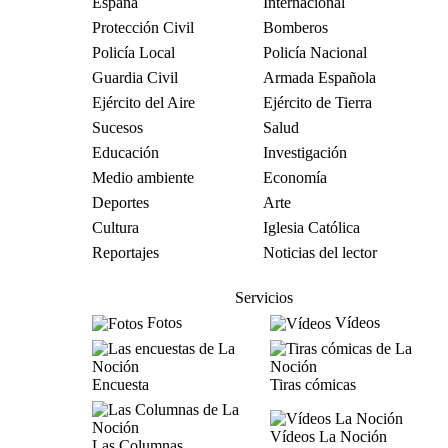
España
Internacional
Protección Civil
Bomberos
Policía Local
Policía Nacional
Guardia Civil
Armada Española
Ejército del Aire
Ejército de Tierra
Sucesos
Salud
Educación
Investigación
Medio ambiente
Economía
Deportes
Arte
Cultura
Iglesia Católica
Reportajes
Noticias del lector
Servicios
Fotos
Vídeos
Encuesta
Tiras cómicas
Vídeos La Noción
Las Columnas