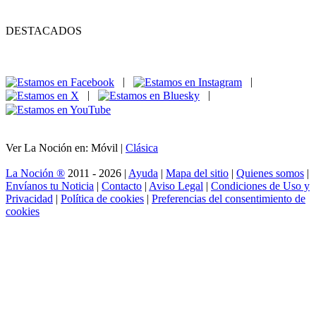
DESTACADOS
|
|
|
|
Ver La Noción en: Móvil |
Clásica
La Noción ®
2011 - 2026 |
Ayuda
|
Mapa del sitio
|
Quienes somos
|
Envíanos tu Noticia
|
Contacto
|
Aviso Legal
|
Condiciones de Uso y
Privacidad
|
Política de cookies
|
Preferencias del consentimiento de
cookies