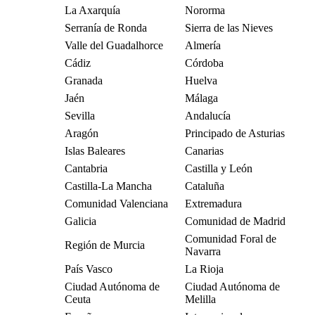
La Axarquía
Nororma
Serranía de Ronda
Sierra de las Nieves
Valle del Guadalhorce
Almería
Cádiz
Córdoba
Granada
Huelva
Jaén
Málaga
Sevilla
Andalucía
Aragón
Principado de Asturias
Islas Baleares
Canarias
Cantabria
Castilla y León
Castilla-La Mancha
Cataluña
Comunidad Valenciana
Extremadura
Galicia
Comunidad de Madrid
Comunidad Foral de
Región de Murcia
Navarra
País Vasco
La Rioja
Ciudad Autónoma de
Ciudad Autónoma de
Ceuta
Melilla