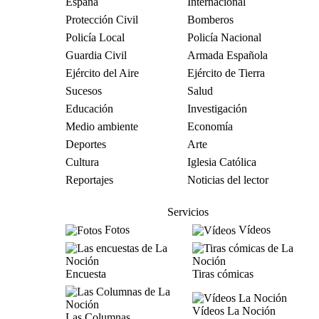
España
Internacional
Protección Civil
Bomberos
Policía Local
Policía Nacional
Guardia Civil
Armada Española
Ejército del Aire
Ejército de Tierra
Sucesos
Salud
Educación
Investigación
Medio ambiente
Economía
Deportes
Arte
Cultura
Iglesia Católica
Reportajes
Noticias del lector
Servicios
Fotos
Vídeos
Encuesta
Tiras cómicas
Vídeos La Noción
Las Columnas