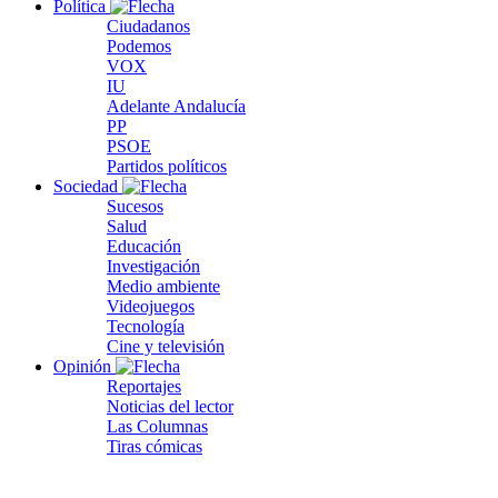
Política
Ciudadanos
Podemos
VOX
IU
Adelante Andalucía
PP
PSOE
Partidos políticos
Sociedad
Sucesos
Salud
Educación
Investigación
Medio ambiente
Videojuegos
Tecnología
Cine y televisión
Opinión
Reportajes
Noticias del lector
Las Columnas
Tiras cómicas