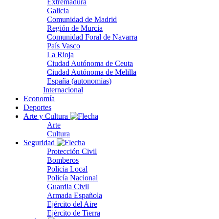
Extremadura
Galicia
Comunidad de Madrid
Región de Murcia
Comunidad Foral de Navarra
País Vasco
La Rioja
Ciudad Autónoma de Ceuta
Ciudad Autónoma de Melilla
España (autonomías)
Internacional
Economía
Deportes
Arte y Cultura
Arte
Cultura
Seguridad
Protección Civil
Bomberos
Policía Local
Policía Nacional
Guardia Civil
Armada Española
Ejército del Aire
Ejército de Tierra