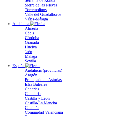
Serranía de Ronda
Sierra de las Nieves
Torremolinos
Valle del Guadalhorce
Vélez-Málaga
Andalucía
Almería
Cádiz
Córdoba
Granada
Huelva
Jaén
Málaga
Sevilla
España
Andalucía (provincias)
Aragón
Principado de Asturias
Islas Baleares
Canarias
Cantabria
Castilla y León
Castilla-La Mancha
Cataluña
Comunidad Valenciana