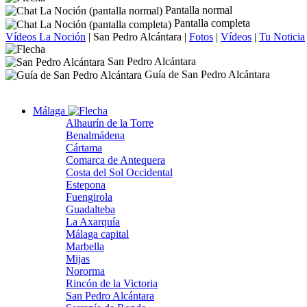
Pantalla normal
Pantalla completa
Vídeos La Noción
|
San Pedro Alcántara
|
Fotos
|
Vídeos
|
Tu Noticia
San Pedro Alcántara
Guía de San Pedro Alcántara
Málaga
Alhaurín de la Torre
Benalmádena
Cártama
Comarca de Antequera
Costa del Sol Occidental
Estepona
Fuengirola
Guadalteba
La Axarquía
Málaga capital
Marbella
Mijas
Nororma
Rincón de la Victoria
San Pedro Alcántara