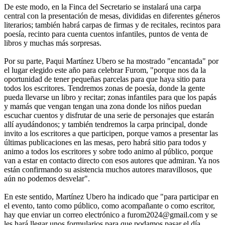
De este modo, en la Finca del Secretario se instalará una carpa
central con la presentación de mesas, divididas en diferentes géneros
literarios; también habrá carpas de firmas y de recitales, recintos para
poesía, recinto para cuenta cuentos infantiles, puntos de venta de
libros y muchas más sorpresas.
Por su parte, Paqui Martínez Ubero se ha mostrado "encantada" por
el lugar elegido este año para celebrar Furom, "porque nos da la
oportunidad de tener pequeñas parcelas para que haya sitio para
todos los escritores. Tendremos zonas de poesía, donde la gente
pueda llevarse un libro y recitar; zonas infantiles para que los papás
y mamás que vengan tengan una zona donde los niños puedan
escuchar cuentos y disfrutar de una serie de personajes que estarán
allí ayudándonos; y también tendremos la carpa principal, donde
invito a los escritores a que participen, porque vamos a presentar las
últimas publicaciones en las mesas, pero habrá sitio para todos y
animo a todos los escritores y sobre todo animo al público, porque
van a estar en contacto directo con esos autores que admiran. Ya nos
están confirmando su asistencia muchos autores maravillosos, que
aún no podemos desvelar".
En este sentido, Martínez Ubero ha indicado que "para participar en
el evento, tanto como público, como acompañante o como escritor,
hay que enviar un correo electrónico a furom2024@gmail.com y se
les hará llegar unos formularios para que podamos pasar el día