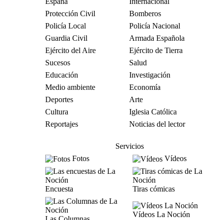
España
Internacional
Protección Civil
Bomberos
Policía Local
Policía Nacional
Guardia Civil
Armada Española
Ejército del Aire
Ejército de Tierra
Sucesos
Salud
Educación
Investigación
Medio ambiente
Economía
Deportes
Arte
Cultura
Iglesia Católica
Reportajes
Noticias del lector
Servicios
Fotos
Vídeos
Encuesta
Tiras cómicas
Vídeos La Noción
Las Columnas