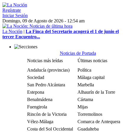
Regístrate
Iniciar Sesión
Domingo, 09 de Agosto de 2026 - 12:54 am
La Noción
|
La Finca del Secretario acogerá el 1 de junio el
tercer Encuentro...
Noticias de Portada
Noticias más leídas
Últimas noticias
Andalucía (provincias)
Política
Sociedad
Málaga capital
San Pedro Alcántara
Marbella
Estepona
Alhaurín de la Torre
Benalmádena
Cártama
Fuengirola
Mijas
Rincón de la Victoria
Torremolinos
Vélez-Málaga
Comarca de Antequera
Costa del Sol Occidental
Guadalteba