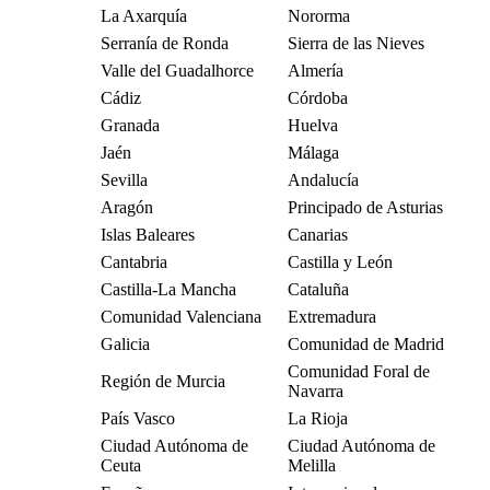
La Axarquía
Nororma
Serranía de Ronda
Sierra de las Nieves
Valle del Guadalhorce
Almería
Cádiz
Córdoba
Granada
Huelva
Jaén
Málaga
Sevilla
Andalucía
Aragón
Principado de Asturias
Islas Baleares
Canarias
Cantabria
Castilla y León
Castilla-La Mancha
Cataluña
Comunidad Valenciana
Extremadura
Galicia
Comunidad de Madrid
Comunidad Foral de
Región de Murcia
Navarra
País Vasco
La Rioja
Ciudad Autónoma de
Ciudad Autónoma de
Ceuta
Melilla