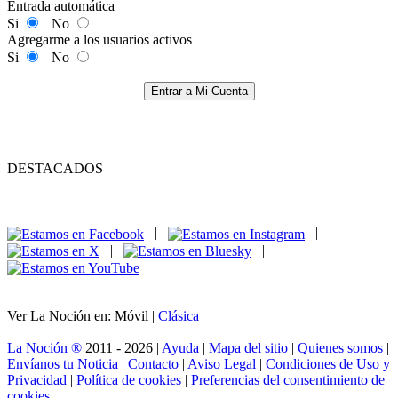
Entrada automática
Si
No
Agregarme a los usuarios activos
Si
No
Entrar a Mi Cuenta
DESTACADOS
|
|
|
|
Ver La Noción en: Móvil |
Clásica
La Noción ®
2011 - 2026 |
Ayuda
|
Mapa del sitio
|
Quienes somos
|
Envíanos tu Noticia
|
Contacto
|
Aviso Legal
|
Condiciones de Uso y
Privacidad
|
Política de cookies
|
Preferencias del consentimiento de
cookies