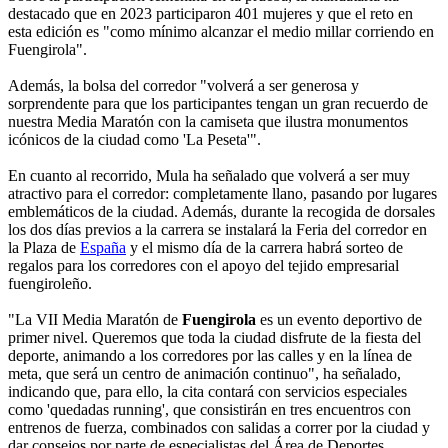
destacado que en 2023 participaron 401 mujeres y que el reto en
esta edición es "como mínimo alcanzar el medio millar corriendo en
Fuengirola".
Además, la bolsa del corredor "volverá a ser generosa y
sorprendente para que los participantes tengan un gran recuerdo de
nuestra Media Maratón con la camiseta que ilustra monumentos
icónicos de la ciudad como 'La Peseta'".
En cuanto al recorrido, Mula ha señalado que volverá a ser muy
atractivo para el corredor: completamente llano, pasando por lugares
emblemáticos de la ciudad. Además, durante la recogida de dorsales
los dos días previos a la carrera se instalará la Feria del corredor en
la Plaza de
España
y el mismo día de la carrera habrá sorteo de
regalos para los corredores con el apoyo del tejido empresarial
fuengiroleño.
"La VII Media Maratón de
Fuengirola
es un evento deportivo de
primer nivel. Queremos que toda la ciudad disfrute de la fiesta del
deporte, animando a los corredores por las calles y en la línea de
meta, que será un centro de animación continuo", ha señalado,
indicando que, para ello, la cita contará con servicios especiales
como 'quedadas running', que consistirán en tres encuentros con
entrenos de fuerza, combinados con salidas a correr por la ciudad y
dar consejos por parte de especialistas del Área de Deportes.