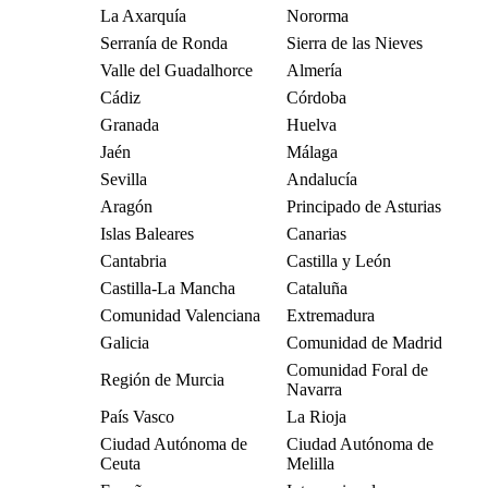
La Axarquía
Nororma
Serranía de Ronda
Sierra de las Nieves
Valle del Guadalhorce
Almería
Cádiz
Córdoba
Granada
Huelva
Jaén
Málaga
Sevilla
Andalucía
Aragón
Principado de Asturias
Islas Baleares
Canarias
Cantabria
Castilla y León
Castilla-La Mancha
Cataluña
Comunidad Valenciana
Extremadura
Galicia
Comunidad de Madrid
Comunidad Foral de
Región de Murcia
Navarra
País Vasco
La Rioja
Ciudad Autónoma de
Ciudad Autónoma de
Ceuta
Melilla