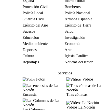
España
Internacional
Protección Civil
Bomberos
Policía Local
Policía Nacional
Guardia Civil
Armada Española
Ejército del Aire
Ejército de Tierra
Sucesos
Salud
Educación
Investigación
Medio ambiente
Economía
Deportes
Arte
Cultura
Iglesia Católica
Reportajes
Noticias del lector
Servicios
Fotos
Vídeos
Encuesta
Tiras cómicas
Vídeos La Noción
Las Columnas