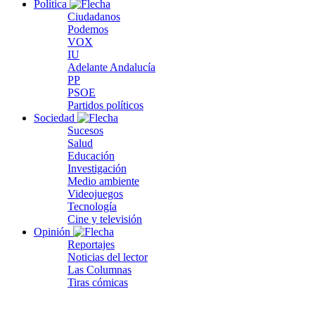
Política
Ciudadanos
Podemos
VOX
IU
Adelante Andalucía
PP
PSOE
Partidos políticos
Sociedad
Sucesos
Salud
Educación
Investigación
Medio ambiente
Videojuegos
Tecnología
Cine y televisión
Opinión
Reportajes
Noticias del lector
Las Columnas
Tiras cómicas