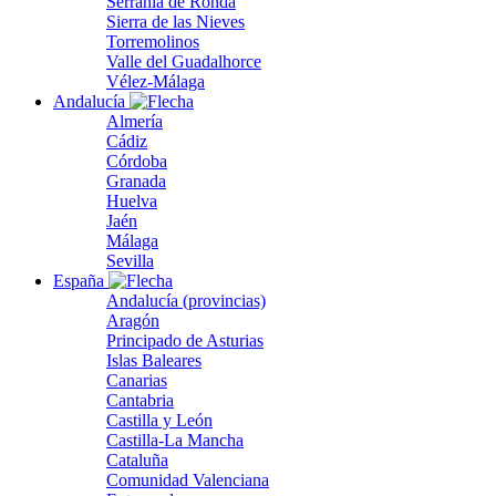
Serranía de Ronda
Sierra de las Nieves
Torremolinos
Valle del Guadalhorce
Vélez-Málaga
Andalucía
Almería
Cádiz
Córdoba
Granada
Huelva
Jaén
Málaga
Sevilla
España
Andalucía (provincias)
Aragón
Principado de Asturias
Islas Baleares
Canarias
Cantabria
Castilla y León
Castilla-La Mancha
Cataluña
Comunidad Valenciana