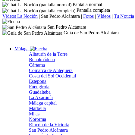
Pantalla normal
Pantalla completa
Vídeos La Noción
|
San Pedro Alcántara
|
Fotos
|
Vídeos
|
Tu Noticia
San Pedro Alcántara
Guía de San Pedro Alcántara
Málaga
Alhaurín de la Torre
Benalmádena
Cártama
Comarca de Antequera
Costa del Sol Occidental
Estepona
Fuengirola
Guadalteba
La Axarquía
Málaga capital
Marbella
Mijas
Nororma
Rincón de la Victoria
San Pedro Alcántara