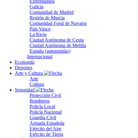
Extremadura
Galicia
Comunidad de Madrid
Región de Murcia
Comunidad Foral de Navarra
País Vasco
La Rioja
Ciudad Autónoma de Ceuta
Ciudad Autónoma de Melilla
España (autonomías)
Internacional
Economía
Deportes
Arte y Cultura
Arte
Cultura
Seguridad
Protección Civil
Bomberos
Policía Local
Policía Nacional
Guardia Civil
Armada Española
Ejército del Aire
Ejército de Tierra