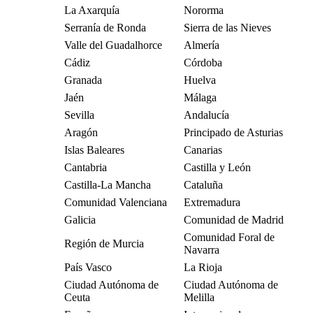
La Axarquía
Nororma
Serranía de Ronda
Sierra de las Nieves
Valle del Guadalhorce
Almería
Cádiz
Córdoba
Granada
Huelva
Jaén
Málaga
Sevilla
Andalucía
Aragón
Principado de Asturias
Islas Baleares
Canarias
Cantabria
Castilla y León
Castilla-La Mancha
Cataluña
Comunidad Valenciana
Extremadura
Galicia
Comunidad de Madrid
Comunidad Foral de
Región de Murcia
Navarra
País Vasco
La Rioja
Ciudad Autónoma de
Ciudad Autónoma de
Ceuta
Melilla