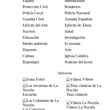
España
Internacional
Protección Civil
Bomberos
Policía Local
Policía Nacional
Guardia Civil
Armada Española
Ejército del Aire
Ejército de Tierra
Sucesos
Salud
Educación
Investigación
Medio ambiente
Economía
Deportes
Arte
Cultura
Iglesia Católica
Reportajes
Noticias del lector
Servicios
Fotos
Vídeos
Encuesta
Tiras cómicas
Vídeos La Noción
Las Columnas