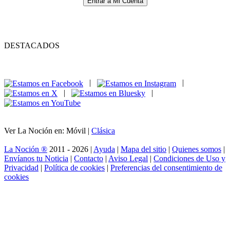
Entrar a Mi Cuenta
DESTACADOS
|
|
|
|
Ver La Noción en: Móvil |
Clásica
La Noción ®
2011 - 2026 |
Ayuda
|
Mapa del sitio
|
Quienes somos
|
Envíanos tu Noticia
|
Contacto
|
Aviso Legal
|
Condiciones de Uso y
Privacidad
|
Política de cookies
|
Preferencias del consentimiento de
cookies