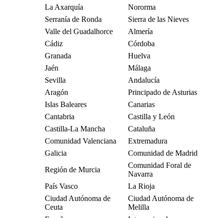
La Axarquía
Nororma
Serranía de Ronda
Sierra de las Nieves
Valle del Guadalhorce
Almería
Cádiz
Córdoba
Granada
Huelva
Jaén
Málaga
Sevilla
Andalucía
Aragón
Principado de Asturias
Islas Baleares
Canarias
Cantabria
Castilla y León
Castilla-La Mancha
Cataluña
Comunidad Valenciana
Extremadura
Galicia
Comunidad de Madrid
Comunidad Foral de
Región de Murcia
Navarra
País Vasco
La Rioja
Ciudad Autónoma de
Ciudad Autónoma de
Ceuta
Melilla