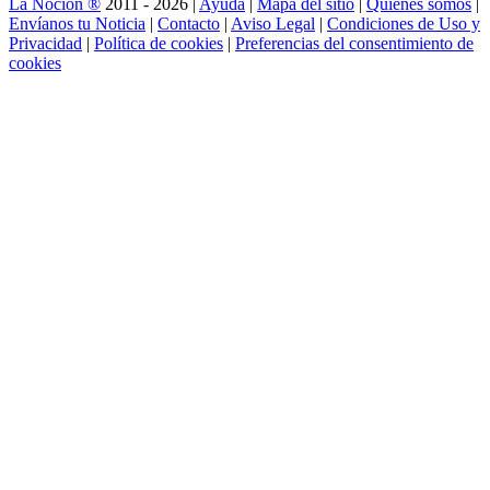
La Noción ®
2011 - 2026 |
Ayuda
|
Mapa del sitio
|
Quienes somos
|
Envíanos tu Noticia
|
Contacto
|
Aviso Legal
|
Condiciones de Uso y
Privacidad
|
Política de cookies
|
Preferencias del consentimiento de
cookies