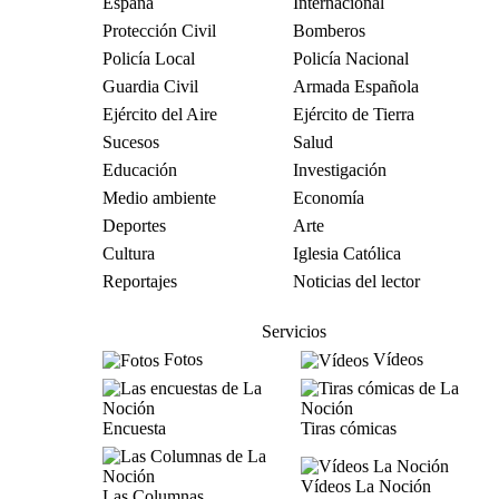
España
Internacional
Protección Civil
Bomberos
Policía Local
Policía Nacional
Guardia Civil
Armada Española
Ejército del Aire
Ejército de Tierra
Sucesos
Salud
Educación
Investigación
Medio ambiente
Economía
Deportes
Arte
Cultura
Iglesia Católica
Reportajes
Noticias del lector
Servicios
Fotos
Vídeos
Encuesta
Tiras cómicas
Vídeos La Noción
Las Columnas