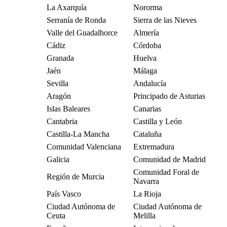
La Axarquía
Nororma
Serranía de Ronda
Sierra de las Nieves
Valle del Guadalhorce
Almería
Cádiz
Córdoba
Granada
Huelva
Jaén
Málaga
Sevilla
Andalucía
Aragón
Principado de Asturias
Islas Baleares
Canarias
Cantabria
Castilla y León
Castilla-La Mancha
Cataluña
Comunidad Valenciana
Extremadura
Galicia
Comunidad de Madrid
Comunidad Foral de
Región de Murcia
Navarra
País Vasco
La Rioja
Ciudad Autónoma de
Ciudad Autónoma de
Ceuta
Melilla