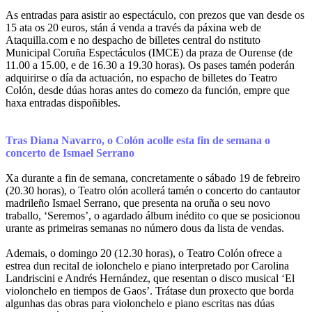
As entradas para asistir ao espectáculo, con prezos que van desde os
15 ata os 20 euros, stán á venda a través da páxina web de
Ataquilla.com e no despacho de billetes central do nstituto
Municipal Coruña Espectáculos (IMCE) da praza de Ourense (de
11.00 a 15.00, e de 16.30 a 19.30 horas). Os pases tamén poderán
adquirirse o día da actuación, no espacho de billetes do Teatro
Colón, desde dúas horas antes do comezo da función, empre que
haxa entradas dispoñibles.
Tras Diana Navarro, o Colón acolle esta fin de semana o
concerto de Ismael Serrano
Xa durante a fin de semana, concretamente o sábado 19 de febreiro
(20.30 horas), o Teatro olón acollerá tamén o concerto do cantautor
madrileño Ismael Serrano, que presenta na oruña o seu novo
traballo, ‘Seremos’, o agardado álbum inédito co que se posicionou
urante as primeiras semanas no número dous da lista de vendas.
Ademais, o domingo 20 (12.30 horas), o Teatro Colón ofrece a
estrea dun recital de iolonchelo e piano interpretado por Carolina
Landriscini e Andrés Hernández, que resentan o disco musical ‘El
violonchelo en tiempos de Gaos’. Trátase dun proxecto que borda
algunhas das obras para violonchelo e piano escritas nas dúas