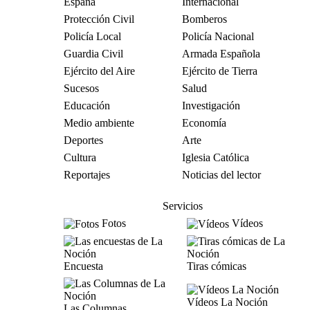
España
Internacional
Protección Civil
Bomberos
Policía Local
Policía Nacional
Guardia Civil
Armada Española
Ejército del Aire
Ejército de Tierra
Sucesos
Salud
Educación
Investigación
Medio ambiente
Economía
Deportes
Arte
Cultura
Iglesia Católica
Reportajes
Noticias del lector
Servicios
Fotos
Vídeos
Encuesta
Tiras cómicas
Vídeos La Noción
Las Columnas