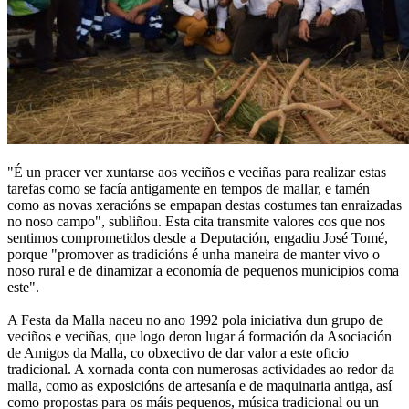
"É un pracer ver xuntarse aos veciños e veciñas para realizar estas
tarefas como se facía antigamente en tempos de mallar, e tamén
como as novas xeracións se empapan destas costumes tan enraizadas
no noso campo", subliñou. Esta cita transmite valores cos que nos
sentimos comprometidos desde a Deputación, engadiu José Tomé,
porque "promover as tradicións é unha maneira de manter vivo o
noso rural e de dinamizar a economía de pequenos municipios coma
este".
A Festa da Malla naceu no ano 1992 pola iniciativa dun grupo de
veciños e veciñas, que logo deron lugar á formación da Asociación
de Amigos da Malla, co obxectivo de dar valor a este oficio
tradicional. A xornada conta con numerosas actividades ao redor da
malla, como as exposicións de artesanía e de maquinaria antiga, así
como propostas para os máis pequenos, música tradicional ou un