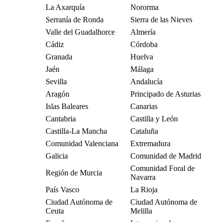
La Axarquía
Nororma
Serranía de Ronda
Sierra de las Nieves
Valle del Guadalhorce
Almería
Cádiz
Córdoba
Granada
Huelva
Jaén
Málaga
Sevilla
Andalucía
Aragón
Principado de Asturias
Islas Baleares
Canarias
Cantabria
Castilla y León
Castilla-La Mancha
Cataluña
Comunidad Valenciana
Extremadura
Galicia
Comunidad de Madrid
Comunidad Foral de
Región de Murcia
Navarra
País Vasco
La Rioja
Ciudad Autónoma de
Ciudad Autónoma de
Ceuta
Melilla