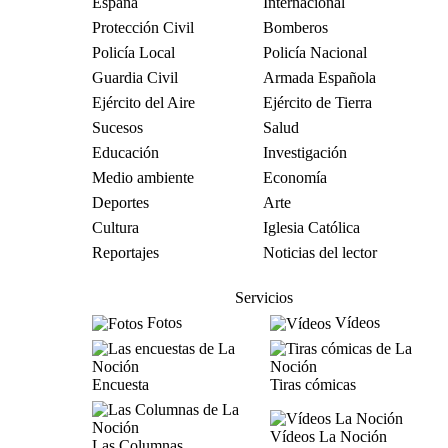
España
Internacional
Protección Civil
Bomberos
Policía Local
Policía Nacional
Guardia Civil
Armada Española
Ejército del Aire
Ejército de Tierra
Sucesos
Salud
Educación
Investigación
Medio ambiente
Economía
Deportes
Arte
Cultura
Iglesia Católica
Reportajes
Noticias del lector
Servicios
Fotos
Vídeos
Encuesta
Tiras cómicas
Vídeos La Noción
Las Columnas