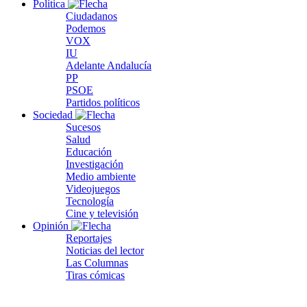
Política
Ciudadanos
Podemos
VOX
IU
Adelante Andalucía
PP
PSOE
Partidos políticos
Sociedad
Sucesos
Salud
Educación
Investigación
Medio ambiente
Videojuegos
Tecnología
Cine y televisión
Opinión
Reportajes
Noticias del lector
Las Columnas
Tiras cómicas