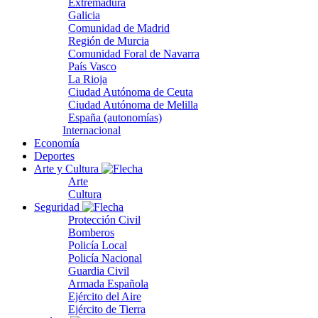
Extremadura
Galicia
Comunidad de Madrid
Región de Murcia
Comunidad Foral de Navarra
País Vasco
La Rioja
Ciudad Autónoma de Ceuta
Ciudad Autónoma de Melilla
España (autonomías)
Internacional
Economía
Deportes
Arte y Cultura
Arte
Cultura
Seguridad
Protección Civil
Bomberos
Policía Local
Policía Nacional
Guardia Civil
Armada Española
Ejército del Aire
Ejército de Tierra