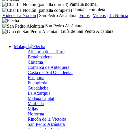
Pantalla normal
Pantalla completa
Vídeos La Noción
|
San Pedro Alcántara
|
Fotos
|
Vídeos
|
Tu Noticia
San Pedro Alcántara
Guía de San Pedro Alcántara
Málaga
Alhaurín de la Torre
Benalmádena
Cártama
Comarca de Antequera
Costa del Sol Occidental
Estepona
Fuengirola
Guadalteba
La Axarquía
Málaga capital
Marbella
Mijas
Nororma
Rincón de la Victoria
San Pedro Alcántara