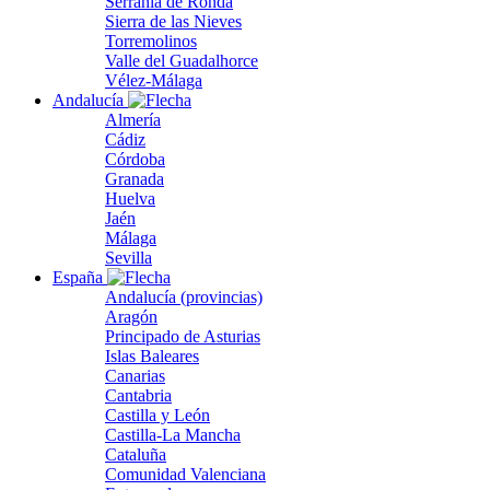
Serranía de Ronda
Sierra de las Nieves
Torremolinos
Valle del Guadalhorce
Vélez-Málaga
Andalucía
Almería
Cádiz
Córdoba
Granada
Huelva
Jaén
Málaga
Sevilla
España
Andalucía (provincias)
Aragón
Principado de Asturias
Islas Baleares
Canarias
Cantabria
Castilla y León
Castilla-La Mancha
Cataluña
Comunidad Valenciana