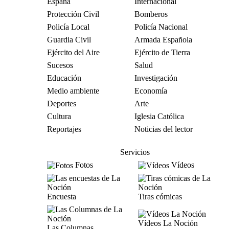
España
Internacional
Protección Civil
Bomberos
Policía Local
Policía Nacional
Guardia Civil
Armada Española
Ejército del Aire
Ejército de Tierra
Sucesos
Salud
Educación
Investigación
Medio ambiente
Economía
Deportes
Arte
Cultura
Iglesia Católica
Reportajes
Noticias del lector
Servicios
Fotos
Vídeos
Encuesta
Tiras cómicas
Vídeos La Noción
Las Columnas