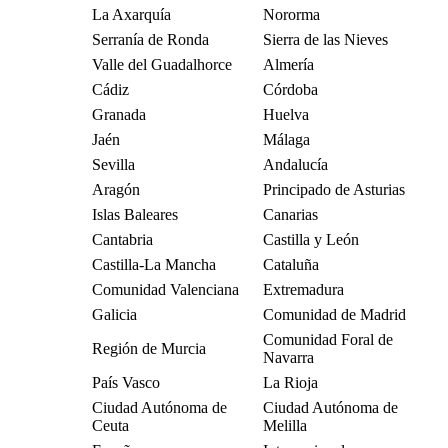
La Axarquía
Nororma
Serranía de Ronda
Sierra de las Nieves
Valle del Guadalhorce
Almería
Cádiz
Córdoba
Granada
Huelva
Jaén
Málaga
Sevilla
Andalucía
Aragón
Principado de Asturias
Islas Baleares
Canarias
Cantabria
Castilla y León
Castilla-La Mancha
Cataluña
Comunidad Valenciana
Extremadura
Galicia
Comunidad de Madrid
Comunidad Foral de
Región de Murcia
Navarra
País Vasco
La Rioja
Ciudad Autónoma de
Ciudad Autónoma de
Ceuta
Melilla