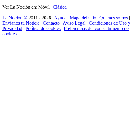
Ver La Noción en: Móvil |
Clásica
La Noción ®
2011 - 2026 |
Ayuda
|
Mapa del sitio
|
Quienes somos
|
Envíanos tu Noticia
|
Contacto
|
Aviso Legal
|
Condiciones de Uso y
Privacidad
|
Política de cookies
|
Preferencias del consentimiento de
cookies