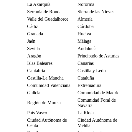
La Axarquía
Nororma
Serranía de Ronda
Sierra de las Nieves
Valle del Guadalhorce
Almería
Cádiz
Córdoba
Granada
Huelva
Jaén
Málaga
Sevilla
Andalucía
Aragón
Principado de Asturias
Islas Baleares
Canarias
Cantabria
Castilla y León
Castilla-La Mancha
Cataluña
Comunidad Valenciana
Extremadura
Galicia
Comunidad de Madrid
Comunidad Foral de
Región de Murcia
Navarra
País Vasco
La Rioja
Ciudad Autónoma de
Ciudad Autónoma de
Ceuta
Melilla