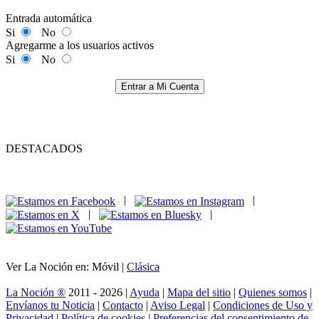
Entrada automática
Si
No
Agregarme a los usuarios activos
Si
No
Entrar a Mi Cuenta
DESTACADOS
|
|
|
|
Ver La Noción en: Móvil |
Clásica
La Noción ®
2011 - 2026 |
Ayuda
|
Mapa del sitio
|
Quienes somos
|
Envíanos tu Noticia
|
Contacto
|
Aviso Legal
|
Condiciones de Uso y
Privacidad
|
Política de cookies
|
Preferencias del consentimiento de