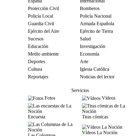
España
Internacional
Protección Civil
Bomberos
Policía Local
Policía Nacional
Guardia Civil
Armada Española
Ejército del Aire
Ejército de Tierra
Sucesos
Salud
Educación
Investigación
Medio ambiente
Economía
Deportes
Arte
Cultura
Iglesia Católica
Reportajes
Noticias del lector
Servicios
Fotos
Vídeos
Encuesta
Tiras cómicas
Vídeos La Noción
Las Columnas