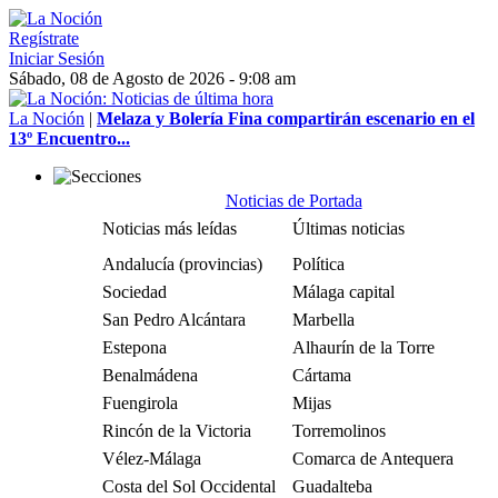
Regístrate
Iniciar Sesión
Sábado, 08 de Agosto de 2026 - 9:08 am
La Noción
|
Melaza y Bolería Fina compartirán escenario en el
13º Encuentro...
Noticias de Portada
Noticias más leídas
Últimas noticias
Andalucía (provincias)
Política
Sociedad
Málaga capital
San Pedro Alcántara
Marbella
Estepona
Alhaurín de la Torre
Benalmádena
Cártama
Fuengirola
Mijas
Rincón de la Victoria
Torremolinos
Vélez-Málaga
Comarca de Antequera
Costa del Sol Occidental
Guadalteba