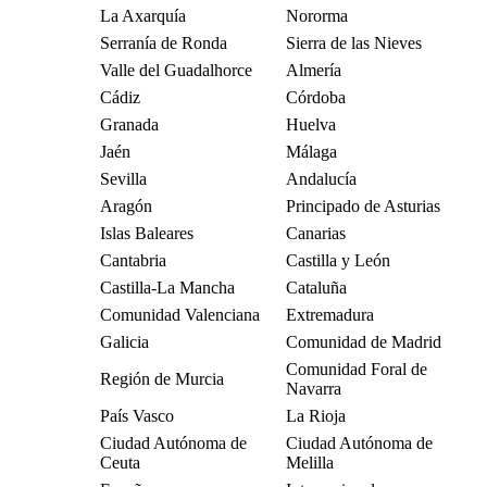
La Axarquía
Nororma
Serranía de Ronda
Sierra de las Nieves
Valle del Guadalhorce
Almería
Cádiz
Córdoba
Granada
Huelva
Jaén
Málaga
Sevilla
Andalucía
Aragón
Principado de Asturias
Islas Baleares
Canarias
Cantabria
Castilla y León
Castilla-La Mancha
Cataluña
Comunidad Valenciana
Extremadura
Galicia
Comunidad de Madrid
Comunidad Foral de
Región de Murcia
Navarra
País Vasco
La Rioja
Ciudad Autónoma de
Ciudad Autónoma de
Ceuta
Melilla