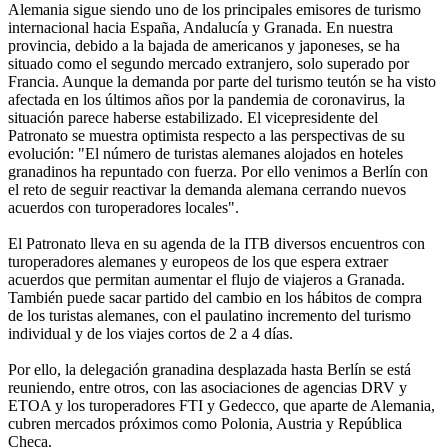
Alemania sigue siendo uno de los principales emisores de turismo
internacional hacia España, Andalucía y Granada. En nuestra
provincia, debido a la bajada de americanos y japoneses, se ha
situado como el segundo mercado extranjero, solo superado por
Francia. Aunque la demanda por parte del turismo teutón se ha visto
afectada en los últimos años por la pandemia de coronavirus, la
situación parece haberse estabilizado. El vicepresidente del
Patronato se muestra optimista respecto a las perspectivas de su
evolución: "El número de turistas alemanes alojados en hoteles
granadinos ha repuntado con fuerza. Por ello venimos a Berlín con
el reto de seguir reactivar la demanda alemana cerrando nuevos
acuerdos con turoperadores locales".
El Patronato lleva en su agenda de la ITB diversos encuentros con
turoperadores alemanes y europeos de los que espera extraer
acuerdos que permitan aumentar el flujo de viajeros a Granada.
También puede sacar partido del cambio en los hábitos de compra
de los turistas alemanes, con el paulatino incremento del turismo
individual y de los viajes cortos de 2 a 4 días.
Por ello, la delegación granadina desplazada hasta Berlín se está
reuniendo, entre otros, con las asociaciones de agencias DRV y
ETOA y los turoperadores FTI y Gedecco, que aparte de Alemania,
cubren mercados próximos como Polonia, Austria y República
Checa.