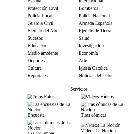
España
Internacional
Protección Civil
Bomberos
Policía Local
Policía Nacional
Guardia Civil
Armada Española
Ejército del Aire
Ejército de Tierra
Sucesos
Salud
Educación
Investigación
Medio ambiente
Economía
Deportes
Arte
Cultura
Iglesia Católica
Reportajes
Noticias del lector
Servicios
Fotos
Vídeos
Encuesta
Tiras cómicas
Vídeos La Noción
Las Columnas