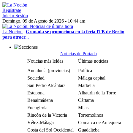
Regístrate
Iniciar Sesión
Domingo, 09 de Agosto de 2026 - 10:44 am
La Noción
|
Granada se promociona en la feria ITB de Berlín
para atraer...
Noticias de Portada
Noticias más leídas
Últimas noticias
Andalucía (provincias)
Política
Sociedad
Málaga capital
San Pedro Alcántara
Marbella
Estepona
Alhaurín de la Torre
Benalmádena
Cártama
Fuengirola
Mijas
Rincón de la Victoria
Torremolinos
Vélez-Málaga
Comarca de Antequera
Costa del Sol Occidental
Guadalteba