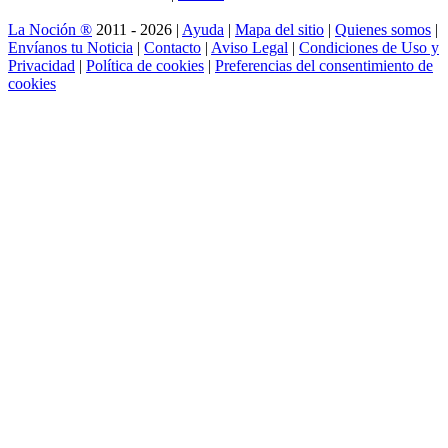
La Noción ®
2011 - 2026 |
Ayuda
|
Mapa del sitio
|
Quienes somos
|
Envíanos tu Noticia
|
Contacto
|
Aviso Legal
|
Condiciones de Uso y
Privacidad
|
Política de cookies
|
Preferencias del consentimiento de
cookies