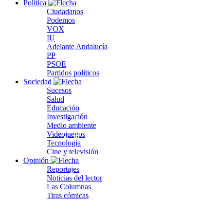
Política
Ciudadanos
Podemos
VOX
IU
Adelante Andalucía
PP
PSOE
Partidos políticos
Sociedad
Sucesos
Salud
Educación
Investigación
Medio ambiente
Videojuegos
Tecnología
Cine y televisión
Opinión
Reportajes
Noticias del lector
Las Columnas
Tiras cómicas