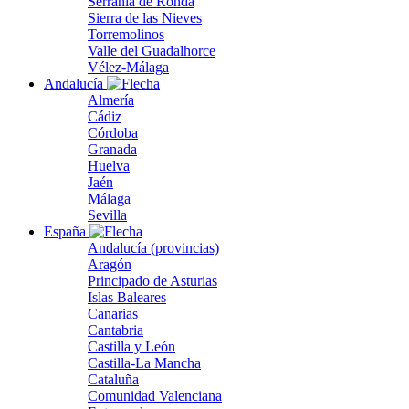
Serranía de Ronda
Sierra de las Nieves
Torremolinos
Valle del Guadalhorce
Vélez-Málaga
Andalucía
Almería
Cádiz
Córdoba
Granada
Huelva
Jaén
Málaga
Sevilla
España
Andalucía (provincias)
Aragón
Principado de Asturias
Islas Baleares
Canarias
Cantabria
Castilla y León
Castilla-La Mancha
Cataluña
Comunidad Valenciana