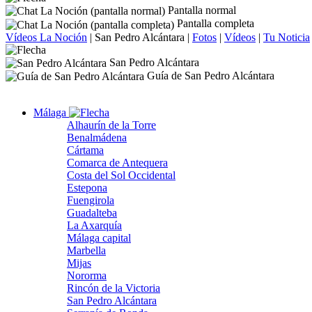
Pantalla normal
Pantalla completa
Vídeos La Noción
|
San Pedro Alcántara
|
Fotos
|
Vídeos
|
Tu Noticia
San Pedro Alcántara
Guía de San Pedro Alcántara
Málaga
Alhaurín de la Torre
Benalmádena
Cártama
Comarca de Antequera
Costa del Sol Occidental
Estepona
Fuengirola
Guadalteba
La Axarquía
Málaga capital
Marbella
Mijas
Nororma
Rincón de la Victoria
San Pedro Alcántara