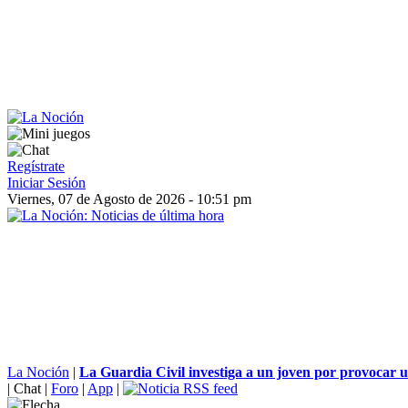
Regístrate
Iniciar Sesión
Viernes, 07 de Agosto de 2026 - 10:51 pm
La Noción
|
La Guardia Civil investiga a un joven por provocar u
|
Chat
|
Foro
|
App
|