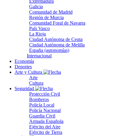
Extremadura
Galicia
Comunidad de Madrid
Región de Murcia
Comunidad Foral de Navarra
País Vasco
La Rioja
Ciudad Autónoma de Ceuta
Ciudad Autónoma de Melilla
España (autonomías)
Internacional
Economía
Deportes
Arte y Cultura
Arte
Cultura
Seguridad
Protección Civil
Bomberos
Policía Local
Policía Nacional
Guardia Civil
Armada Española
Ejército del Aire
Ejército de Tierra