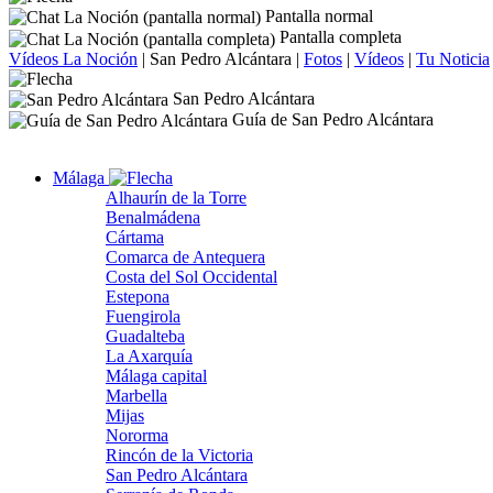
Pantalla normal
Pantalla completa
Vídeos La Noción
|
San Pedro Alcántara
|
Fotos
|
Vídeos
|
Tu Noticia
San Pedro Alcántara
Guía de San Pedro Alcántara
Málaga
Alhaurín de la Torre
Benalmádena
Cártama
Comarca de Antequera
Costa del Sol Occidental
Estepona
Fuengirola
Guadalteba
La Axarquía
Málaga capital
Marbella
Mijas
Nororma
Rincón de la Victoria
San Pedro Alcántara