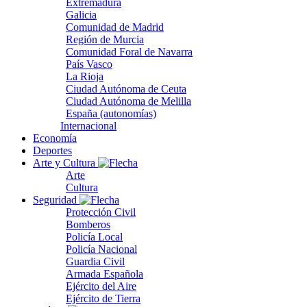
Extremadura
Galicia
Comunidad de Madrid
Región de Murcia
Comunidad Foral de Navarra
País Vasco
La Rioja
Ciudad Autónoma de Ceuta
Ciudad Autónoma de Melilla
España (autonomías)
Internacional
Economía
Deportes
Arte y Cultura
Arte
Cultura
Seguridad
Protección Civil
Bomberos
Policía Local
Policía Nacional
Guardia Civil
Armada Española
Ejército del Aire
Ejército de Tierra