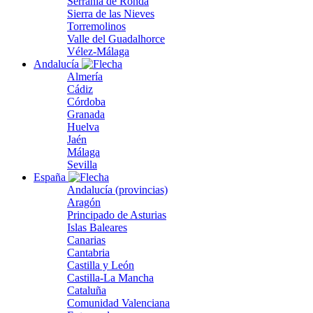
Serranía de Ronda
Sierra de las Nieves
Torremolinos
Valle del Guadalhorce
Vélez-Málaga
Andalucía
Almería
Cádiz
Córdoba
Granada
Huelva
Jaén
Málaga
Sevilla
España
Andalucía (provincias)
Aragón
Principado de Asturias
Islas Baleares
Canarias
Cantabria
Castilla y León
Castilla-La Mancha
Cataluña
Comunidad Valenciana