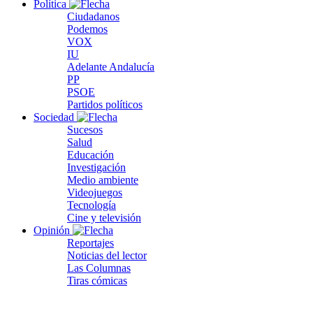
Política
Ciudadanos
Podemos
VOX
IU
Adelante Andalucía
PP
PSOE
Partidos políticos
Sociedad
Sucesos
Salud
Educación
Investigación
Medio ambiente
Videojuegos
Tecnología
Cine y televisión
Opinión
Reportajes
Noticias del lector
Las Columnas
Tiras cómicas