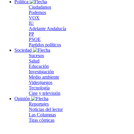
Política
Ciudadanos
Podemos
VOX
IU
Adelante Andalucía
PP
PSOE
Partidos políticos
Sociedad
Sucesos
Salud
Educación
Investigación
Medio ambiente
Videojuegos
Tecnología
Cine y televisión
Opinión
Reportajes
Noticias del lector
Las Columnas
Tiras cómicas