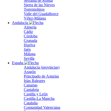
Serranía de Ronda
Sierra de las Nieves
Torremolinos
Valle del Guadalhorce
Vélez-Málaga
Andalucía
Almería
Cádiz
Córdoba
Granada
Huelva
Jaén
Málaga
Sevilla
España
Andalucía (provincias)
Aragón
Principado de Asturias
Islas Baleares
Canarias
Cantabria
Castilla y León
Castilla-La Mancha
Cataluña
Comunidad Valenciana