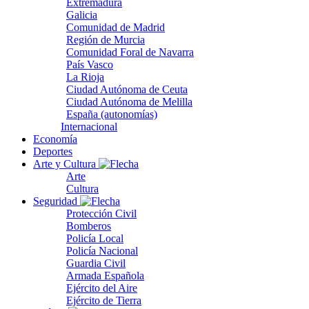
Extremadura
Galicia
Comunidad de Madrid
Región de Murcia
Comunidad Foral de Navarra
País Vasco
La Rioja
Ciudad Autónoma de Ceuta
Ciudad Autónoma de Melilla
España (autonomías)
Internacional
Economía
Deportes
Arte y Cultura
Arte
Cultura
Seguridad
Protección Civil
Bomberos
Policía Local
Policía Nacional
Guardia Civil
Armada Española
Ejército del Aire
Ejército de Tierra