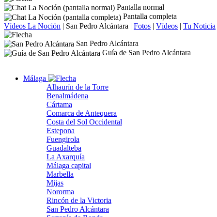
Pantalla normal
Pantalla completa
Vídeos La Noción
|
San Pedro Alcántara
|
Fotos
|
Vídeos
|
Tu Noticia
San Pedro Alcántara
Guía de San Pedro Alcántara
Málaga
Alhaurín de la Torre
Benalmádena
Cártama
Comarca de Antequera
Costa del Sol Occidental
Estepona
Fuengirola
Guadalteba
La Axarquía
Málaga capital
Marbella
Mijas
Nororma
Rincón de la Victoria
San Pedro Alcántara