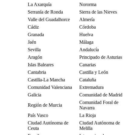
La Axarquía
Nororma
Serranía de Ronda
Sierra de las Nieves
Valle del Guadalhorce
Almería
Cádiz
Córdoba
Granada
Huelva
Jaén
Málaga
Sevilla
Andalucía
Aragón
Principado de Asturias
Islas Baleares
Canarias
Cantabria
Castilla y León
Castilla-La Mancha
Cataluña
Comunidad Valenciana
Extremadura
Galicia
Comunidad de Madrid
Comunidad Foral de
Región de Murcia
Navarra
País Vasco
La Rioja
Ciudad Autónoma de
Ciudad Autónoma de
Ceuta
Melilla