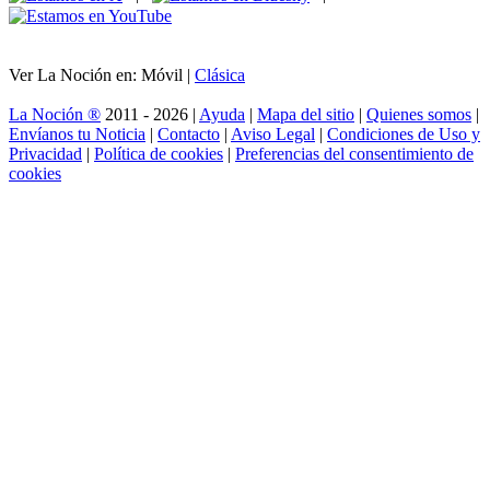
Ver La Noción en: Móvil |
Clásica
La Noción ®
2011 - 2026 |
Ayuda
|
Mapa del sitio
|
Quienes somos
|
Envíanos tu Noticia
|
Contacto
|
Aviso Legal
|
Condiciones de Uso y
Privacidad
|
Política de cookies
|
Preferencias del consentimiento de
cookies