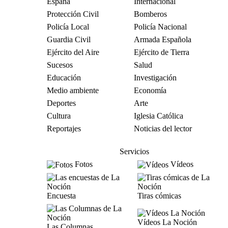
España
Internacional
Protección Civil
Bomberos
Policía Local
Policía Nacional
Guardia Civil
Armada Española
Ejército del Aire
Ejército de Tierra
Sucesos
Salud
Educación
Investigación
Medio ambiente
Economía
Deportes
Arte
Cultura
Iglesia Católica
Reportajes
Noticias del lector
Servicios
Fotos
Vídeos
Encuesta
Tiras cómicas
Vídeos La Noción
Las Columnas