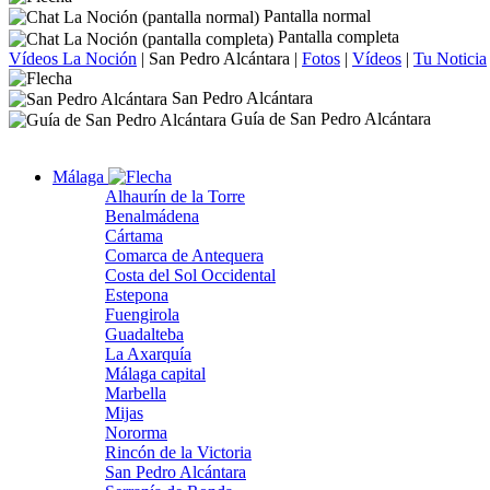
Pantalla normal
Pantalla completa
Vídeos La Noción
|
San Pedro Alcántara
|
Fotos
|
Vídeos
|
Tu Noticia
San Pedro Alcántara
Guía de San Pedro Alcántara
Málaga
Alhaurín de la Torre
Benalmádena
Cártama
Comarca de Antequera
Costa del Sol Occidental
Estepona
Fuengirola
Guadalteba
La Axarquía
Málaga capital
Marbella
Mijas
Nororma
Rincón de la Victoria
San Pedro Alcántara