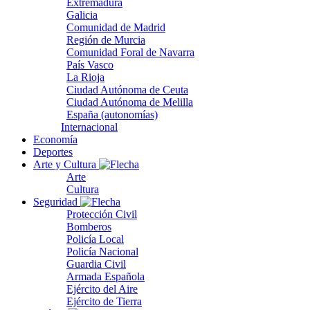
Extremadura
Galicia
Comunidad de Madrid
Región de Murcia
Comunidad Foral de Navarra
País Vasco
La Rioja
Ciudad Autónoma de Ceuta
Ciudad Autónoma de Melilla
España (autonomías)
Internacional
Economía
Deportes
Arte y Cultura
Arte
Cultura
Seguridad
Protección Civil
Bomberos
Policía Local
Policía Nacional
Guardia Civil
Armada Española
Ejército del Aire
Ejército de Tierra