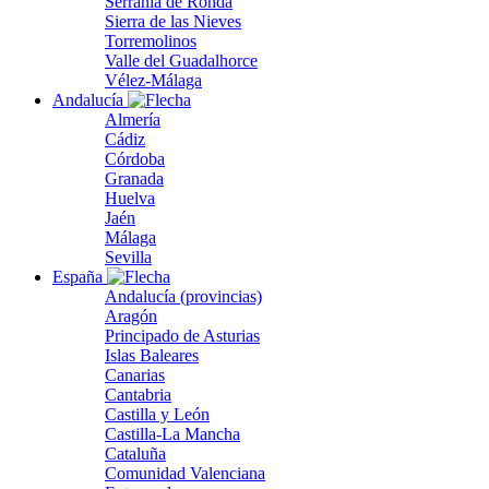
Serranía de Ronda
Sierra de las Nieves
Torremolinos
Valle del Guadalhorce
Vélez-Málaga
Andalucía
Almería
Cádiz
Córdoba
Granada
Huelva
Jaén
Málaga
Sevilla
España
Andalucía (provincias)
Aragón
Principado de Asturias
Islas Baleares
Canarias
Cantabria
Castilla y León
Castilla-La Mancha
Cataluña
Comunidad Valenciana