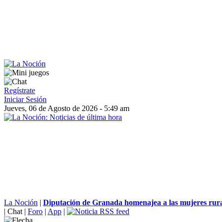
Regístrate
Iniciar Sesión
Jueves, 06 de Agosto de 2026 - 5:49 am
La Noción
|
Diputación de Granada homenajea a las mujeres rural
|
Chat
|
Foro
|
App
|