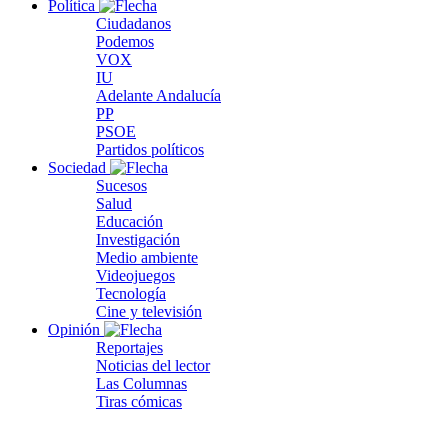
Política
Ciudadanos
Podemos
VOX
IU
Adelante Andalucía
PP
PSOE
Partidos políticos
Sociedad
Sucesos
Salud
Educación
Investigación
Medio ambiente
Videojuegos
Tecnología
Cine y televisión
Opinión
Reportajes
Noticias del lector
Las Columnas
Tiras cómicas