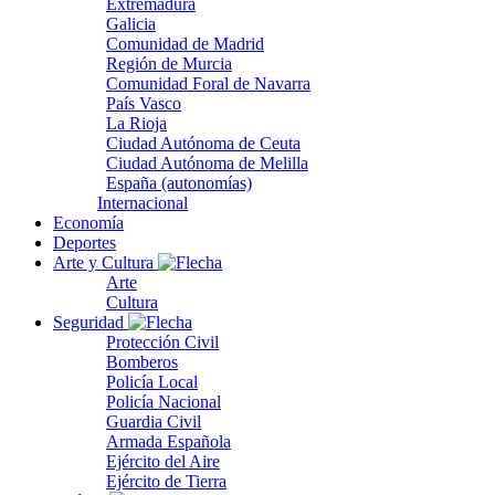
Extremadura
Galicia
Comunidad de Madrid
Región de Murcia
Comunidad Foral de Navarra
País Vasco
La Rioja
Ciudad Autónoma de Ceuta
Ciudad Autónoma de Melilla
España (autonomías)
Internacional
Economía
Deportes
Arte y Cultura
Arte
Cultura
Seguridad
Protección Civil
Bomberos
Policía Local
Policía Nacional
Guardia Civil
Armada Española
Ejército del Aire
Ejército de Tierra