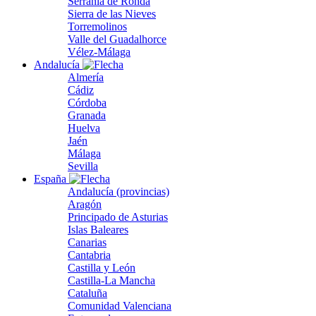
Serranía de Ronda
Sierra de las Nieves
Torremolinos
Valle del Guadalhorce
Vélez-Málaga
Andalucía
Almería
Cádiz
Córdoba
Granada
Huelva
Jaén
Málaga
Sevilla
España
Andalucía (provincias)
Aragón
Principado de Asturias
Islas Baleares
Canarias
Cantabria
Castilla y León
Castilla-La Mancha
Cataluña
Comunidad Valenciana