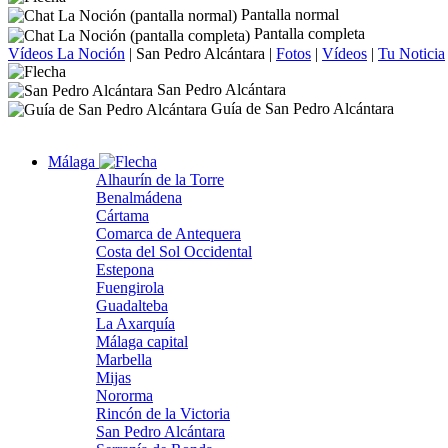
Pantalla normal
Pantalla completa
Vídeos La Noción
|
San Pedro Alcántara
|
Fotos
|
Vídeos
|
Tu Noticia
San Pedro Alcántara
Guía de San Pedro Alcántara
Málaga
Alhaurín de la Torre
Benalmádena
Cártama
Comarca de Antequera
Costa del Sol Occidental
Estepona
Fuengirola
Guadalteba
La Axarquía
Málaga capital
Marbella
Mijas
Nororma
Rincón de la Victoria
San Pedro Alcántara