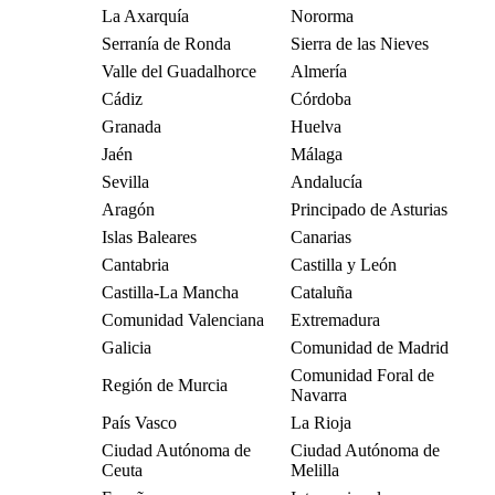
La Axarquía
Nororma
Serranía de Ronda
Sierra de las Nieves
Valle del Guadalhorce
Almería
Cádiz
Córdoba
Granada
Huelva
Jaén
Málaga
Sevilla
Andalucía
Aragón
Principado de Asturias
Islas Baleares
Canarias
Cantabria
Castilla y León
Castilla-La Mancha
Cataluña
Comunidad Valenciana
Extremadura
Galicia
Comunidad de Madrid
Comunidad Foral de
Región de Murcia
Navarra
País Vasco
La Rioja
Ciudad Autónoma de
Ciudad Autónoma de
Ceuta
Melilla