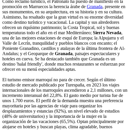
Como reclamo turístico, el Patronato ha puesto de manifiesto en la
promoción en Marruecos la herencia árabe de
Granada
, presente en
sus monumentos, en su arquitectura, en su historia y en su cultura.
Asimismo, ha resaltado que la gran virtud es su enorme diversidad
como destino turístico y vacacional. La capital y sus alrededores
ofrecen un riquísimo patrimonio; la Costa Tropical, sol y buenas
temperaturas todo el año en el mar Mediterráneo;
Sierra Nevada
,
una de las mejores estaciones de esquí de Europa; la Alpujarra y el
Valle de Lecrín, tranquilidad y pueblos blancos con encanto; el
Poniente Granadino, castillos y atalayas de la última frontera de Al-
Andalus; y el Geoparque de
Granada
, paisajes espectaculares y
hoteles en cueva. Se ha destacado también que Granada es un
destino 'halal friendly', donde muchos restaurantes se esfuerzan por
ofrecer en su menú especialidades aptas.
El turismo emisor marroquí no para de crecer. Según el último
estudio de mercado publicado por Turespaña, en 2023 los viajes
internacionales de los marroquíes ascendieron a 2,1 millones, con un
incremento interanual del 22,8%. El gasto medio por turista fue de
unos 1.700 euros. El perfil de la demanda muestra una preferencia
mayoritaria por las agencias de viaje para organizar los
desplazamientos y estancias (92%), un nivel elevado de estudios
(48% de universitarios) y la importancia de la mujer en la
organización de las vacaciones (65,5%). Optan principalmente por
alojarse en hoteles y buscan playas, clima agradable, buenos