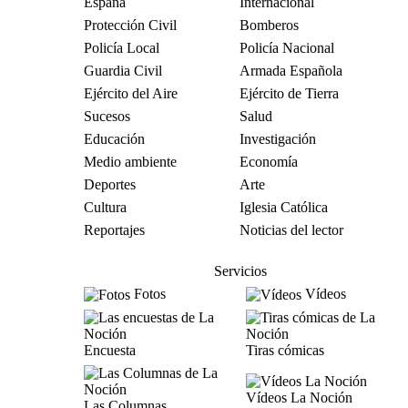
España
Internacional
Protección Civil
Bomberos
Policía Local
Policía Nacional
Guardia Civil
Armada Española
Ejército del Aire
Ejército de Tierra
Sucesos
Salud
Educación
Investigación
Medio ambiente
Economía
Deportes
Arte
Cultura
Iglesia Católica
Reportajes
Noticias del lector
Servicios
Fotos
Vídeos
Encuesta
Tiras cómicas
Vídeos La Noción
Las Columnas